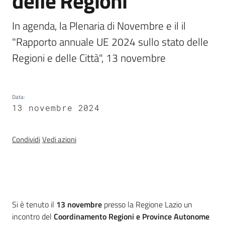
delle Regioni
Chi
siamo
In agenda, la Plenaria di Novembre e il il 
"Rapporto annuale UE 2024 sullo stato delle 
Regioni e delle Città", 13 novembre
Data
:
Europass
13 novembre 2024
-
Sede
di
Condividi
Vedi azioni
Parma
Seguici
Introduzione
Si è tenuto il
13 novembre
presso la Regione Lazio un
su
incontro del
C
oordinamento Regioni e Province Autonome