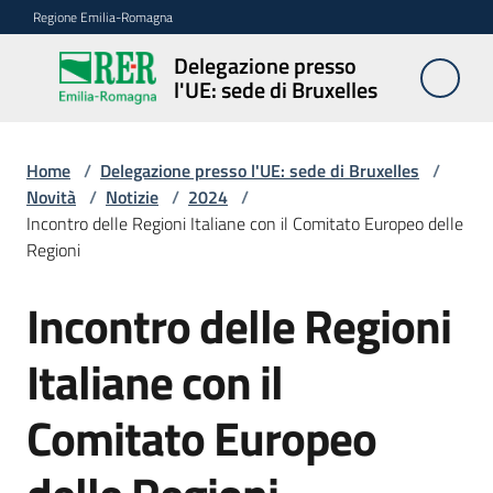
Vai al contenuto
Vai alla navigazione
Vai al footer
Regione Emilia-Romagna
Delegazione presso
Delegazione
l'UE: sede di Bruxelles
presso l'UE:
sede di
Bruxelles
Home
/
Delegazione presso l'UE: sede di Bruxelles
/
Novità
/
Notizie
/
2024
/
Incontro delle Regioni Italiane con il Comitato Europeo delle
Regioni
Novità
Incontro delle Regioni
Salta al contenuto
Ambiti
Italiane con il
Comitato Europeo
Opportunità