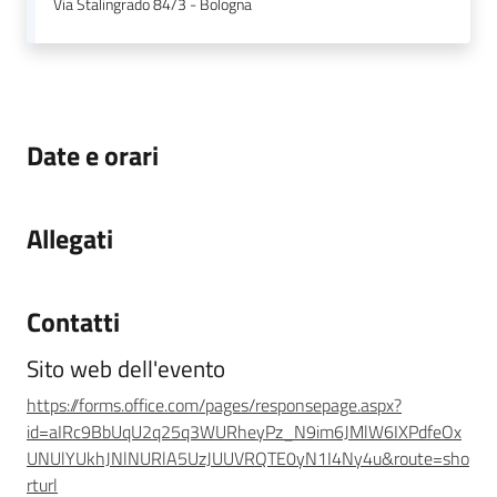
Via Stalingrado 84/3 - Bologna
Leggi Atti Bandi
Date e orari
Argomenti
Allegati
Contatti
Sito web dell'evento
https://forms.office.com/pages/responsepage.aspx?
id=aIRc9BbUqU2q25q3WURheyPz_N9im6JMlW6IXPdfeOx
UNUlYUkhJNlNURlA5UzJUUVRQTE0yN1I4Ny4u&route=sho
rturl