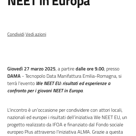
NEET in Europa
Chi
siamo
Condividi
Vedi azioni
Europass
Cos'è
-
G
iovedì 27 marzo 2025
, a partire
dalle ore 9.00
, presso
Sede
DAMA
- Tecnopolo Data Manifattura Emilia-Romagna, si
di
terrà l'evento
We NEET EU: risultati ed esperienze a
Parma
confronto per i giovani NEET in Europa
.
L'incontro è un’occasione per condividere con attori locali,
Seguici
nazionali ed europei i risultati dell’iniziativa We NEET EU, un
su
progetto realizzato da IFOA e finanziato dal Fondo sociale
europeo Plus attraverso l'iniziativa ALMA. Grazie a questa