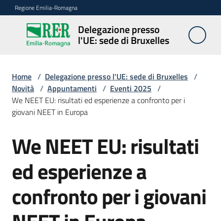
Vai al contenuto
Vai alla navigazione
Vai al footer
Regione Emilia-Romagna
Delegazione presso
Delegazione
l'UE: sede di Bruxelles
presso l'UE:
sede di
Bruxelles
Home
/
Delegazione presso l'UE: sede di Bruxelles
/
Novità
/
Appuntamenti
/
Eventi 2025
/
We NEET EU: risultati ed esperienze a confronto per i
giovani NEET in Europa
Novità
We NEET EU: risultati
Salta al contenuto
Ambiti
ed esperienze a
confronto per i giovani
Opportunità