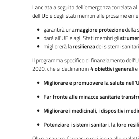
Lanciata a seguito dell’emergenza correlata al
dell’UE e degli stati membri alle prossime emer
garantirà una
maggiore protezione
della 
darà all'UE e agli Stati membri gli
strumen
migliorerà la
resilienza
dei sistemi sanitar
Il programma specifico di finanziamento dell’
2020, che si declinano in
4 obiettivi generali
e
Migliorare e promuovere la salute nell'
Far fronte alle minacce sanitarie transfr
Migliorare i medicinali, i dispositivi medici
P
otenziare i sistemi sanitari, la loro resi
Oltre a cancro, farmaci e resilienza alle malattie,