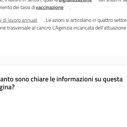
mento dei tassi di
vaccinazione
.
 di lavoro annuali
. Le azioni si articolano in quattro setto
zione trasversale al cancro. L’Agenzia incaricata dell’attuazion
anto sono chiare le informazioni su questa
gina?
a da 1 a 5 stelle