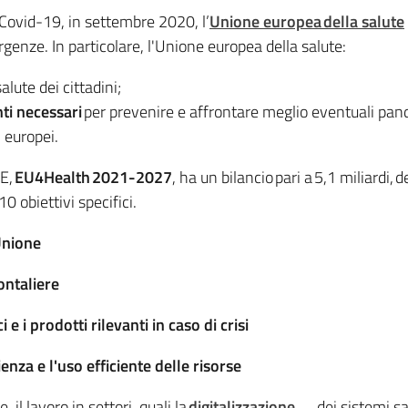
 Covid-19, in settembre 2020, l’
Unione europea della salute
genze. In particolare, l'Unione europea della salute:
salute dei cittadini;
ti necessari
per prevenire e affrontare meglio eventuali pa
i europei.
UE,
EU4Health
2021-2027
, ha un bilancio pari a 5,1 miliardi
 10 obiettivi specifici.
Unione
ontaliere
 e i prodotti rilevanti in caso di crisi
lienza e l'uso efficiente delle risorse
 il lavoro in settori, quali la
digitalizzazione
dei sistemi sa