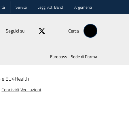
ità
Servizi
Leggi Atti Bandi
Argomenti
Seguici su
Cerca
Europass - Sede di Parma
e e EU4Health
Condividi
Vedi azioni