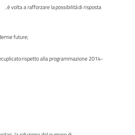
, è volta a rafforzare la possibilità di risposta
ndemie future;
, decuplicato rispetto alla programmazione 2014-
nitari, la riduzione del numero di