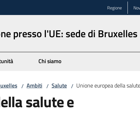
Regione
Nov
ne presso l'UE: sede di Bruxelles
unità
Chi siamo
ruxelles
Ambiti
Salute
Unione europea della salut
/
/
/
lla salute e