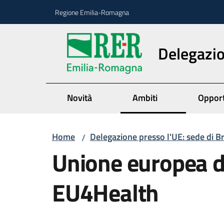
Vai al contenuto
Vai alla navigazione
Vai al footer
Regione Emilia-Romagna
Delegazio
Novità
Ambiti
Opport
Home
Delegazione presso l'UE: sede di B
/
Unione europea de
EU4Health