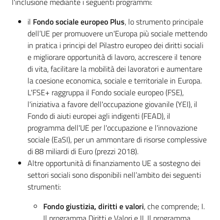
l'inclusione mediante i seguenti programmi:
Chi
il
Fondo sociale europeo Plus
, lo strumento principale
siamo
dell’UE per promuovere un'Europa più sociale mettendo
in pratica i principi del Pilastro europeo dei diritti sociali
e migliorare opportunità di lavoro, accrescere il tenore
di vita, facilitare la mobilità dei lavoratori e aumentare
la coesione economica, sociale e territoriale in Europa.
L'FSE+ raggruppa il Fondo sociale europeo (FSE),
Europass
l'iniziativa a favore dell'occupazione giovanile (YEI), il
-
Fondo di aiuti europei agli indigenti (FEAD), il
Sede
programma dell'UE per l'occupazione e l'innovazione
di
sociale (EaSI), per un ammontare di risorse complessive
Parma
di 88 miliardi di Euro (prezzi 2018).
Altre opportunità di finanziamento UE a sostegno dei
settori sociali sono disponibili nell’ambito dei seguenti
strumenti:
Seguici
su
Fondo giustizia, diritti e valori
, che comprende; I.
Il programma Diritti e Valori e II. Il programma