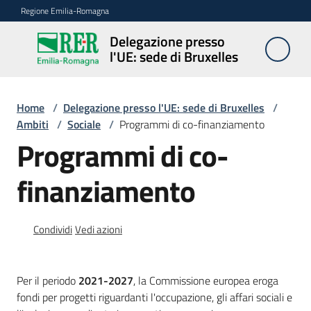
Vai al contenuto
Vai alla navigazione
Vai al footer
Regione Emilia-Romagna
Delegazione presso
Delegazione
l'UE: sede di Bruxelles
presso l'UE:
sede di
Bruxelles
Home
/
Delegazione presso l'UE: sede di Bruxelles
/
Ambiti
/
Sociale
/
Programmi di co-finanziamento
Programmi di co-
Novità
finanziamento
Ambiti
Condividi
Vedi azioni
Opportunità
Per il periodo
2021-2027
, la Commissione europea eroga
fondi per progetti riguardanti l'occupazione, gli affari sociali e