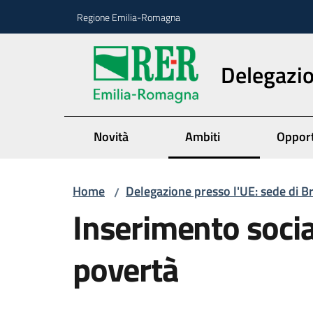
Vai al contenuto
Vai alla navigazione
Vai al footer
Regione Emilia-Romagna
Delegazio
Novità
Ambiti
Opport
Home
Delegazione presso l'UE: sede di B
/
Inserimento social
povertà