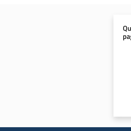
Qu
pa
Valut