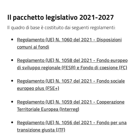
Chi
siamo
Il pacchetto legislativo 2021-2027
Il quadro di base è costituito dai seguenti regolamenti:
Regolamento (UE) N. 1060 del 2021 - Disposizioni
comuni ai fondi
Regolamento (UE) N. 1058 del 2021 - Fondo europeo
Europass
di sviluppo regionale (FESR) e Fondo di coesione (FC)
-
Sede
Regolamento (UE) N. 1057 del 2021 - Fondo sociale
di
europeo plus (FSE+)
Parma
Regolamento (UE) N. 1059 del 2021 - Cooperazione
Territoriale Europea (Interreg)
Seguici
Regolamento (UE) N. 1056 del 2021 - Fondo per una
su
transizione giusta (JTF)