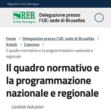
Vai al contenuto
Vai alla navigazione
Vai al footer
Regione Emilia-Romagna
Delegazione presso
Delegazione
l'UE: sede di Bruxelles
presso l'UE:
sede di
Bruxelles
Home
/
Delegazione presso l'UE: sede di Bruxelles
/
Ambiti
/
Coesione
/
Il quadro normativo e la programmazione nazionale e
regionale
Novità
Il quadro normativo e
la programmazione
Ambiti
nazionale e regionale
Opportunità
Condividi
Vedi azioni