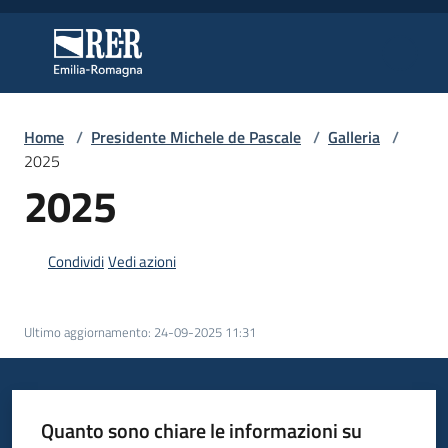
Vai al contenuto
Vai alla navigazione
Vai al footer
Regione Emilia-Romagna
Regione Emilia-Romagna
Home
/
Presidente Michele de Pascale
/
Galleria
/
Regione
2025
2025
Novità
Condividi
Vedi azioni
Servizi
Ultimo aggiornamento
:
24-09-2025 11:31
Leggi
Atti
Bandi
Quanto sono chiare le informazioni su