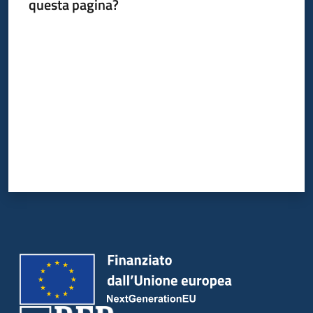
questa pagina?
Valuta da 1 a 5 stelle
Argomenti
Campagne
di
comunicazione
Seguici
su