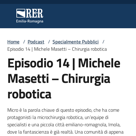
Vai al contenuto
Vai alla navigazione
Vai al footer
Regione Emilia-Romagna
Regione Emilia-Romagna
Home
/
Podcast
/
Specialmente Pubblici
/
Regione
Episodio 14 | Michele Masetti – Chirurgia robotica
Episodio 14 | Michele
Novità
Masetti – Chirurgia
robotica
Servizi
Micro è la parola chiave di questo episodio, che ha come
Leggi
protagonisti la microchirurgia robotica, un’equipe di
Atti
specialisti e una piccola città emiliano-romagnola, Imola,
Bandi
dove la fantascienza è già realtà. Una comunità di appena