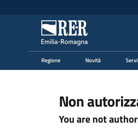
Vai al contenuto
Vai alla navigazione
Vai al footer
Regione Emilia-Romag
Regione
Novità
Servi
Non autorizz
You are not author