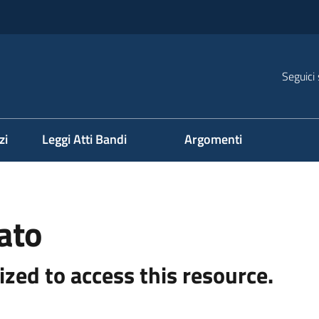
Seguici 
na
zi
Leggi Atti Bandi
Argomenti
ato
ized to access this resource.