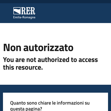
Vai al contenuto
Vai alla navigazione
Vai al footer
Regione Emilia-Romagna
Regione Emilia-Romagna
Regione
Non autorizzato
You are not authorized to access
Novità
this resource.
Servizi
Leggi
Atti
Quanto sono chiare le informazioni su
Bandi
questa pagina?