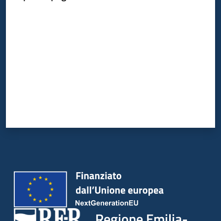
Valuta da 1 a 5 stelle
Argomenti
Campagne
di
comunicazione
Seguici
su
Regione Emilia-