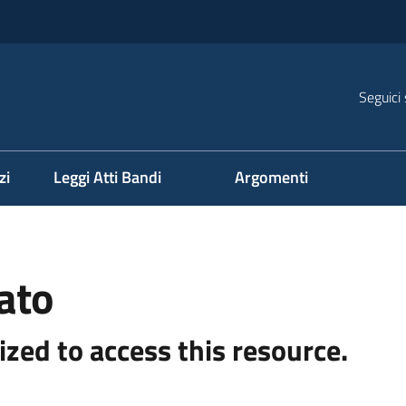
Seguici 
na
zi
Leggi Atti Bandi
Argomenti
ato
ized to access this resource.