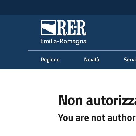
Vai al contenuto
Vai alla navigazione
Vai al footer
Regione Emilia-Romag
Regione
Novità
Servi
Non autorizz
You are not author