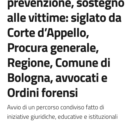
prevenzione, sostegno
alle vittime: siglato da
Argomenti
Corte d’Appello,
Procura generale,
Campagne
Regione, Comune di
di
comunicazione
Bologna, avvocati e
Ordini forensi
Seguici
su
Avvio di un percorso condiviso fatto di 
iniziative giuridiche, educative e istituzionali