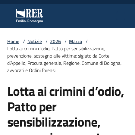
Vai al contenuto
Vai alla navigazione
Vai al footer
Regione Emilia-Romagna
Regione Emilia-Romagna
Home
/
Notizie
/
2026
/
Marzo
/
Regione
Lotta ai crimini d’odio, Patto per sensibilizzazione,
prevenzione, sostegno alle vittime: siglato da Corte
d’Appello, Procura generale, Regione, Comune di Bologna,
avvocati e Ordini forensi
Novità
Lotta ai crimini d’odio,
Salta al contenuto
Servizi
Patto per
Leggi
sensibilizzazione,
Atti
Bandi