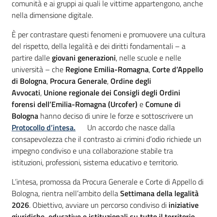
comunità e ai gruppi ai quali le vittime appartengono, anche
nella dimensione digitale.
È per contrastare questi fenomeni e promuovere una cultura
del rispetto, della legalità e dei diritti fondamentali – a
partire dalle
giovani generazioni
, nelle scuole e nelle
università – che
Regione Emilia-Romagna
,
Corte d’Appello
di Bologna
,
Procura Generale
,
Ordine degli
Avvocati
,
Unione regionale dei Consigli degli Ordini
forensi dell’Emilia-Romagna (Urcofer)
e
Comune di
Bologna
hanno deciso di unire le forze e sottoscrivere un
Protocollo d’intesa.
Un accordo che nasce dalla
consapevolezza che il contrasto ai crimini d’odio richiede un
impegno condiviso e una collaborazione stabile tra
istituzioni, professioni, sistema educativo e territorio.
L’intesa, promossa da Procura Generale e Corte di Appello di
Bologna, rientra nell’ambito della
Settimana della legalità
2026
. Obiettivo, avviare un percorso condiviso di
iniziative
giuridiche, educative e istituzionali su tutto il territorio