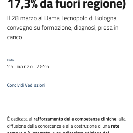
17,3% da fuori regione)
Argomenti
Il 28 marzo al Dama Tecnopolo di Bologna 
convegno su formazione, diagnosi, presa in 
carico
Campagne
di
Data
:
comunicazione
26 marzo 2026
Condividi
Vedi azioni
Seguici
su
Introduzione
È dedicata al
rafforzamento delle competenze cliniche
, alla
diffusione della conoscenza e alla costruzione di una
rete