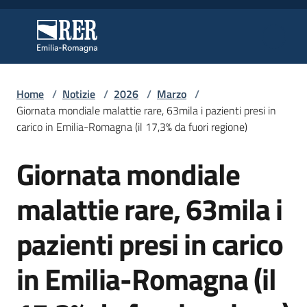
Vai al contenuto
Vai alla navigazione
Vai al footer
Regione Emilia-Romagna
Regione Emilia-Romagna
Home
/
Notizie
/
2026
/
Marzo
/
Regione
Giornata mondiale malattie rare, 63mila i pazienti presi in
carico in Emilia-Romagna (il 17,3% da fuori regione)
Giornata mondiale
Novità
Salta al contenuto
malattie rare, 63mila i
Servizi
pazienti presi in carico
Leggi
in Emilia-Romagna (il
Atti
Bandi