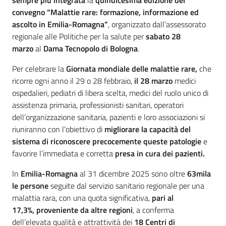
sempre più integrata
la
quindicesima edizione
del
convegno
“Malattie rare: formazione, informazione ed
ascolto in Emilia-Romagna”
, organizzato dall’assessorato
regionale alle Politiche per la salute per
sabato 28
marzo
al
Dama Tecnopolo di Bologna
.
Per celebrare la
Giornata mondiale
delle malattie rare,
che
ricorre ogni anno il 29 o 28 febbraio,
il 28 marzo
medici
ospedalieri, pediatri di libera scelta, medici del ruolo unico di
assistenza primaria, professionisti sanitari, operatori
dell’organizzazione sanitaria, pazienti e loro associazioni si
riuniranno con l’obiettivo di
migliorare la capacità del
sistema di riconoscere precocemente queste patologie
e
favorire l’immediata e corretta
presa in cura dei pazienti.
In
Emilia-Romagna
al 31 dicembre 2025 sono oltre
63mila
le persone
seguite dal servizio sanitario regionale per una
malattia rara, con una quota significativa,
pari al
17,3%,
proveniente da altre regioni
, a conferma
dell’elevata qualità e attrattività dei
18 Centri di