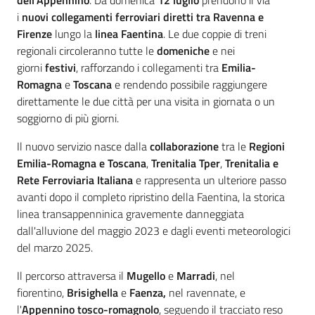
dell'Appennino
. Da domenica
12
luglio
prendono il via
i
nuovi collegamenti ferroviari diretti tra Ravenna e
Firenze
lungo la
linea Faentina
. Le due coppie di treni
regionali circoleranno tutte le
domeniche
e nei
giorni
festivi
, rafforzando i collegamenti tra
Emilia-
Romagna
e
Toscana
e rendendo possibile raggiungere
direttamente le due città per una visita in giornata o un
soggiorno di più giorni.
Il nuovo servizio nasce dalla
collaborazione
tra le
Regioni
Emilia-Romagna e Toscana
,
Trenitalia Tper
,
Trenitalia e
Rete Ferroviaria Italiana
e rappresenta un ulteriore passo
avanti dopo il completo ripristino della Faentina, la storica
linea transappenninica gravemente danneggiata
dall'alluvione del maggio 2023 e dagli eventi meteorologici
del marzo 2025.
Il percorso attraversa il
Mugello
e
Marradi
, nel
fiorentino,
Brisighella
e
Faenza,
nel ravennate, e
l'
Appennino tosco-romagnolo
, seguendo il tracciato reso