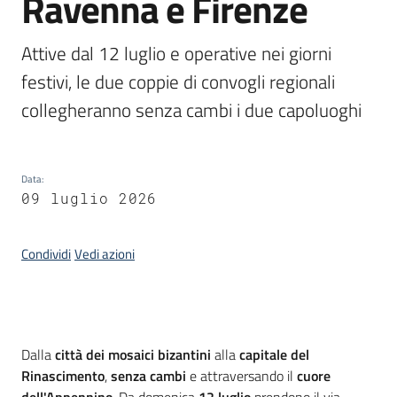
Ravenna e Firenze
Argomenti
Attive dal 12 luglio e operative nei giorni 
festivi, le due coppie di convogli regionali 
collegheranno senza cambi i due capoluoghi
Campagne
di
Data
:
comunicazione
09 luglio 2026
Condividi
Vedi azioni
Seguici
su
Introduzione
Dalla
città dei mosaici bizantini
alla
capitale del
Rinascimento
,
senza cambi
e attraversando il
cuore