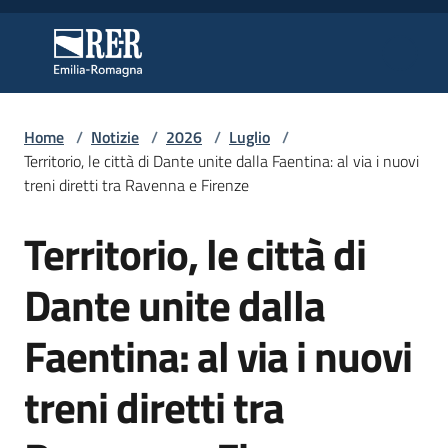
Vai al contenuto
Vai alla navigazione
Vai al footer
Regione Emilia-Romagna
Regione Emilia-Romagna
Home
/
Notizie
/
2026
/
Luglio
/
Regione
Territorio, le città di Dante unite dalla Faentina: al via i nuovi
treni diretti tra Ravenna e Firenze
Territorio, le città di
Novità
Salta al contenuto
Dante unite dalla
Servizi
Faentina: al via i nuovi
Leggi
treni diretti tra
Atti
Bandi