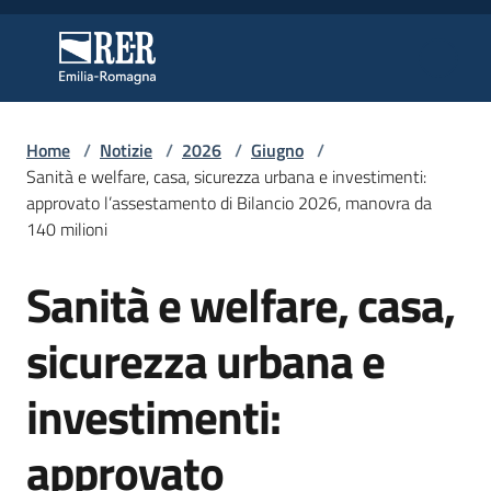
Vai al contenuto
Vai alla navigazione
Vai al footer
Regione Emilia-Romagna
Regione Emilia-Romagna
Home
/
Notizie
/
2026
/
Giugno
/
Regione
Sanità e welfare, casa, sicurezza urbana e investimenti:
approvato l’assestamento di Bilancio 2026, manovra da
140 milioni
Novità
Sanità e welfare, casa,
Salta al contenuto
sicurezza urbana e
Servizi
investimenti:
Leggi
Atti
approvato
Bandi