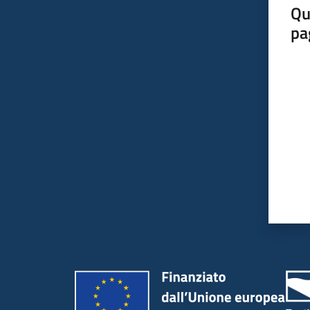
Qu
pa
Valut