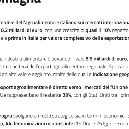
motive dell’agroalimentare italiano sui mercati internaziona
10,2 miliardi di euro
, con una crescita di
quasi il 10%
rispetto
ne è
prima in Italia per valore complessivo delle esportazio
ra, industria alimentare e bevande – vale
8,6 miliardi di euro
,
ltre due terzi dell’export agroalimentare regionale. Spiccano
 ad alto valore aggiunto, molte delle quali a
Indicazione geog
’export agroalimentare è diretto verso i mercati dell’Union
a-Ue rappresentano il restante
39%
, con gli Stati Uniti tra i 
omagna
svolgono un ruolo strategico sia in termini economici, s
gp
,
44 denominazioni riconosciute
(19 Dop e 25 Igp) – e una