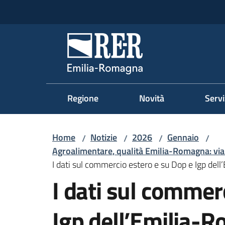
Vai al contenuto
Vai alla navigazione
Vai al footer
Regione Emilia-Romag
Regione
Novità
Servi
Home
Notizie
2026
Gennaio
/
/
/
/
Agroalimentare, qualità Emilia-Romagna: via a
I dati sul commercio estero e su Dop e Igp de
I dati sul commer
Igp dell’Emilia-