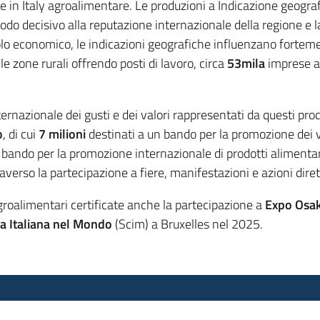
de in Italy agroalimentare. Le produzioni a Indicazione geog
do decisivo alla reputazione internazionale della regione e la
o economico, le indicazioni geografiche influenzano fortement
 zone rurali offrendo posti di lavoro, circa
53mila
imprese ag
ernazionale dei gusti e dei valori rappresentati da questi pr
o
, di cui
7 milioni
destinati a un bando per la promozione dei vi
 bando per la promozione internazionale di prodotti alimentari 
verso la partecipazione a fiere, manifestazioni e azioni dirett
agroalimentari certificate anche la partecipazione a
Expo Osa
na Italiana nel Mondo
(Scim) a Bruxelles nel 2025.