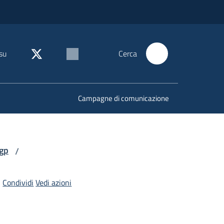
su
Cerca
Campagne di comunicazione
Igp
/
Condividi
Vedi azioni