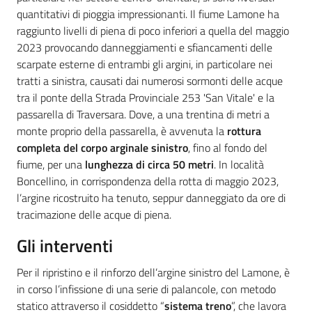
quantitativi di pioggia impressionanti. Il fiume Lamone ha
raggiunto livelli di piena di poco inferiori a quella del maggio
2023 provocando danneggiamenti e sfiancamenti delle
scarpate esterne di entrambi gli argini, in particolare nei
tratti a sinistra, causati dai numerosi sormonti delle acque
tra il ponte della Strada Provinciale 253 'San Vitale' e la
passarella di Traversara. Dove, a una trentina di metri a
monte proprio della passarella, è avvenuta la
rottura
completa del corpo arginale sinistro
, fino al fondo del
fiume, per una
lunghezza di circa 50 metri
. In località
Boncellino, in corrispondenza della rotta di maggio 2023,
l’argine ricostruito ha tenuto, seppur danneggiato da ore di
tracimazione delle acque di piena.
Gli interventi
Per il ripristino e il rinforzo dell’argine sinistro del Lamone, è
in corso l’infissione di una serie di palancole, con metodo
statico attraverso il cosiddetto “
sistema treno
”, che lavora