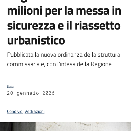
milioni per la messa in
Argomenti
sicurezza e il riassetto
urbanistico
Campagne
Pubblicata la nuova ordinanza della struttura 
di
commissariale, con l'intesa della Regione
comunicazione
Data
:
Seguici
20 gennaio 2026
su
Condividi
Vedi azioni