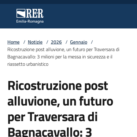
Vai al contenuto
Vai alla navigazione
Vai al footer
Regione Emilia-Romagna
Regione Emilia-Romagna
Home
/
Notizie
/
2026
/
Gennaio
/
Regione
Ricostruzione post alluvione, un futuro per Traversara di
Bagnacavallo: 3 milioni per la messa in sicurezza e il
riassetto urbanistico
Novità
Ricostruzione post
Salta al contenuto
alluvione, un futuro
Servizi
per Traversara di
Leggi
Atti
Bagnacavallo: 3
Bandi