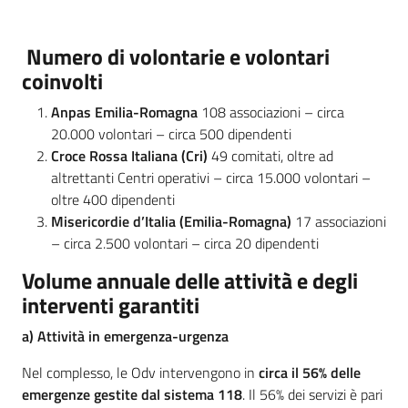
Argomenti
Numero di volontarie e volontari
coinvolti
Anpas Emilia-Romagna
108 associazioni – circa
20.000 volontari – circa 500 dipendenti
Croce Rossa Italiana (Cri)
49 comitati, oltre ad
Campagne
altrettanti Centri operativi – circa 15.000 volontari –
di
oltre 400 dipendenti
comunicazione
Misericordie d’Italia (Emilia-Romagna)
17 associazioni
– circa 2.500 volontari – circa 20 dipendenti
Volume annuale delle attività e degli
Seguici
interventi garantiti
su
a) Attività in emergenza-urgenza
Nel complesso, le Odv intervengono in
circa il 56% delle
emergenze gestite dal sistema 118
. Il 56% dei servizi è pari