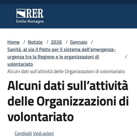
Vai al contenuto
Vai alla navigazione
Vai al footer
Regione Emilia-Romagna
Regione Emilia-Romagna
Home
/
Notizie
/
2026
/
Gennaio
/
Regione
Sanità, al via il Patto per il sistema dell’emergenza-
urgenza tra la Regione e le organizzazioni di
/
volontariato
Alcuni dati sull’attività delle Organizzazioni di volontariato
Novità
Alcuni dati sull’attività
delle Organizzazioni di
Servizi
volontariato
Leggi
Atti
Bandi
Condividi
Vedi azioni