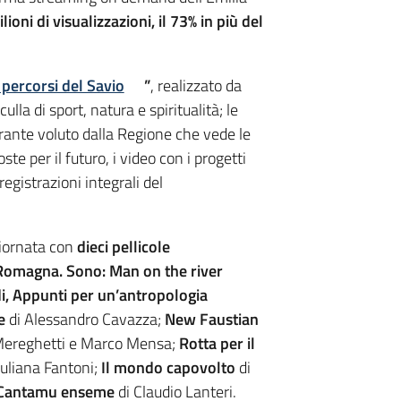
lioni di visualizzazioni, il 73% in più del
 percorsi del Savio
”
, realizzato da
lla di sport, natura e spiritualità; le
nerante voluto dalla Regione che vede le
e per il futuro, i video con i progetti
registrazioni integrali del
giornata con
dieci
pellicole
-Romagna.
Sono:
Man on the river
, Appunti per un’antropologia
e
di Alessandro Cavazza;
New Faustian
 Mereghetti e Marco Mensa;
Rotta per il
uliana Fantoni;
Il mondo capovolto
di
Cantamu enseme
di Claudio Lanteri.