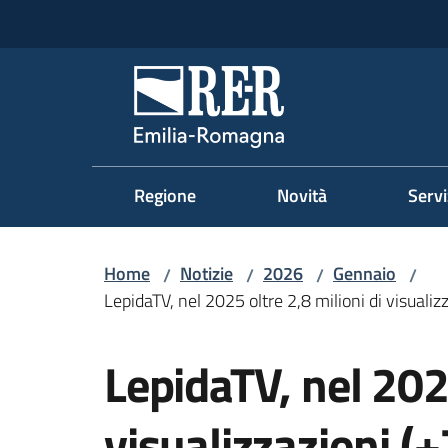
Vai al contenuto
Vai alla navigazione
Vai al footer
Regione Emilia-Romag
Regione
Novità
Servi
Home
Notizie
2026
Gennaio
/
/
/
/
LepidaTV, nel 2025 oltre 2,8 milioni di visualiz
Salta al contenuto
LepidaTV, nel 2025
visualizzazioni (+