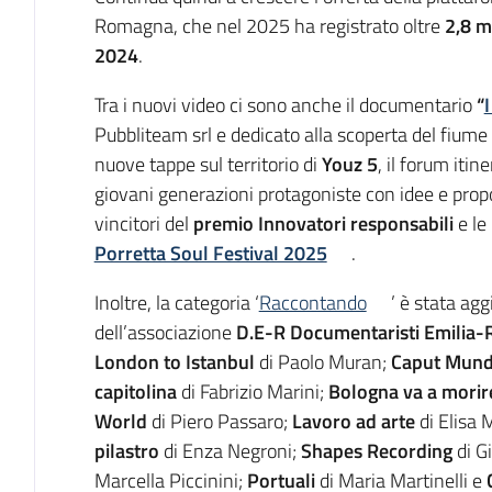
Romagna, che nel 2025 ha registrato oltre
2,8 mi
2024
.
Tra i nuovi video ci sono anche il documentario
“
I
Pubbliteam srl e dedicato alla scoperta del fiume cu
nuove tappe sul territorio di
Youz 5
, il forum iti
giovani generazioni protagoniste con idee e propost
vincitori del
premio Innovatori responsabili
e le 
Porretta Soul Festival 2025
.
Inoltre, la categoria ‘
Raccontando
’ è stata ag
dell’associazione
D.E-R Documentaristi Emilia
London to Istanbul
di Paolo Muran;
Caput Mundi
capitolina
di Fabrizio Marini;
Bologna va a morir
World
di Piero Passaro;
Lavoro ad arte
di Elisa
pilastro
di Enza Negroni;
Shapes Recording
di Gi
Marcella Piccinini;
Portuali
di Maria Martinelli e