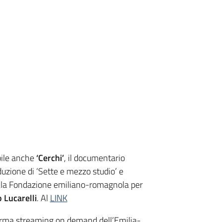
bile anche
‘Cerchi’
, il documentario
zione di ‘Sette e mezzo studio’ e
ella Fondazione emiliano-romagnola per
 Lucarelli
. Al
LINK
aforma streaming on demand dell’Emilia-