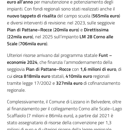
euro all’anno
per manutenzione e potenziamento degli
impianti. Con fondi regionali sono stati realizzati anche il
nuovo tappeto di risalita
del campo scuola (
565mila euro
)
e diversi interventi di revisione: nel 2023, sulle seggiovie
Pian di Pattane–Rocce
(
20mila euro
) e
Direttissima
(
22mila euro
), nel 2025 sull’impianto
LM 28 Corno alle
Scale
(
706mila euro
).
Ulteriori risorse arrivano dal programma statale
Funt –
economie 2024
, che finanzia l’ammodernamento della
seggiovia
Pian di Pattane–Rocce
con
1,6 milioni di euro
, di
cui
circa 818mila euro
statali,
410mila euro
regionali
tramite legge 17/2002 e
327mila euro
di cofinanziamento
regionale.
Complessivamente, il Comune di Lizzano in Belvedere, oltre
al finanziamento per il collegamento Corno alle Scale–Lago
Scaffaiolo (7 milioni e 86mila euro), a partire dal 2021 è
stato assegnatario di risorse della convenzione per 1,3
milioni di euro e di ulteriori risorse della legge regionale