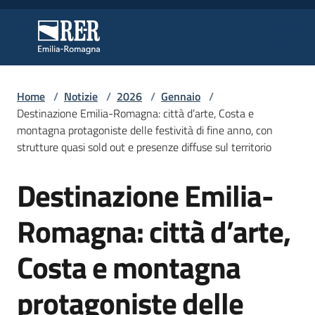
Vai al contenuto
Vai alla navigazione
Vai al footer
Regione Emilia-Romagna
Regione Emilia-Romagna
Home
/
Notizie
/
2026
/
Gennaio
/
Regione
Destinazione Emilia-Romagna: città d’arte, Costa e
montagna protagoniste delle festività di fine anno, con
strutture quasi sold out e presenze diffuse sul territorio
Novità
Destinazione Emilia-
Salta al contenuto
Romagna: città d’arte,
Servizi
Costa e montagna
Leggi
Atti
protagoniste delle
Bandi