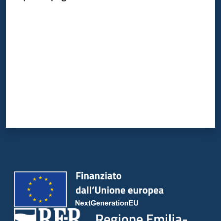
Valuta da 1 a 5 stelle
Argomenti
Campagne
di
comunicazione
Seguici
su
Regione Emilia-