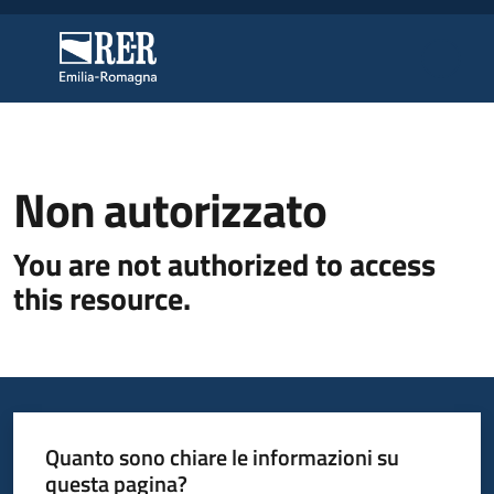
Vai al contenuto
Vai alla navigazione
Vai al footer
Regione Emilia-Romagna
Regione Emilia-Romagna
Regione
Non autorizzato
You are not authorized to access
Novità
this resource.
Servizi
Leggi
Atti
Quanto sono chiare le informazioni su
Bandi
questa pagina?