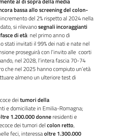
ente al di sopra della media
ncora bassa allo screening del colon-
 incremento del 2% rispetto al 2024 nella
dato, si rilevano
segnali incoraggianti
fasce di età
: nel primo anno di
stati invitati il 99% dei nati e nate nel
sione proseguirà con l’invito alle coorti
uando, nel 2028, l’intera fascia 70-74
oloro che nel 2025 hanno compiuto un’età
ettuare almeno un ulteriore test di
ecoce dei
tumori della
ti e domiciliate in Emilia-Romagna;
ltre 1.200.000 donne
residenti e
ecoce dei tumori del
colon retto
,
elle feci, interessa
oltre 1.300.000