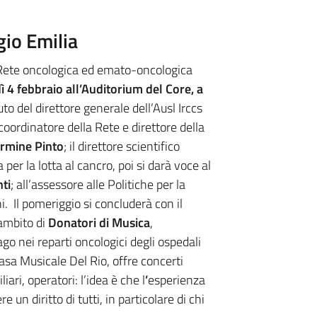
io Emilia
lla Rete oncologica ed emato-oncologica
 4 febbraio all’Auditorium del Core, a
uto del direttore generale dell’Ausl Irccs
l coordinatore della Rete e direttore della
rmine Pinto
; il direttore scientifico
a per la lotta al cancro, poi si darà voce al
ti
; all’assessore alle Politiche per la
i. Il pomeriggio si concluderà con il
ambito di
Donatori di Musica
,
o nei reparti oncologici degli ospedali
Casa Musicale Del Rio, offre concerti
ari, operatori: l’idea è che l
’
esperienza
un diritto di tutti, in particolare di chi