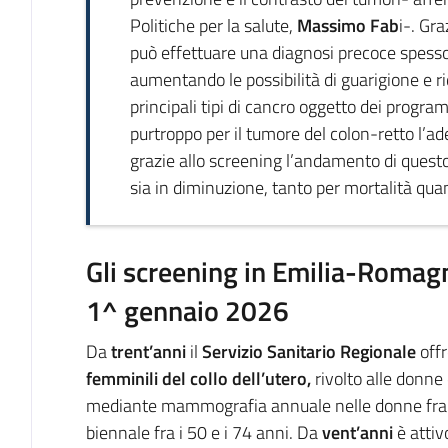
Politiche per la salute,
Massimo Fab
i-. Gra
può effettuare una diagnosi precoce spesso
aumentando le possibilità di guarigione e rid
principali tipi di cancro oggetto dei progra
purtroppo per il tumore del colon-retto l’
grazie allo screening l’andamento di quest
sia in diminuzione, tanto per mortalità qua
Gli screening in Emilia-Romagna
1^ gennaio 2026
Da
trent’anni
il
Servizio Sanitario Regionale
off
femminili del collo dell’utero,
rivolto alle donne 
mediante mammografia annuale nelle donne fra 
biennale fra i 50 e i 74 anni. Da
vent’anni
è attiv