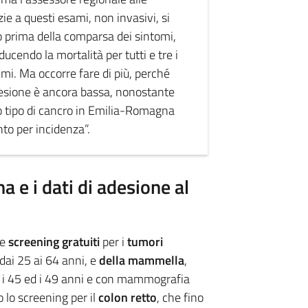
zie a questi esami, non invasivi, si
 prima della comparsa dei sintomi,
ucendo la mortalità per tutti e tre i
mmi. Ma occorre fare di più, perché
adesione è ancora bassa, nonostante
o tipo di cancro in Emilia-Romagna
nto per incidenza”.
 e i dati di adesione al
re
screening gratuiti
per i
tumori
dai 25 ai 64 anni, e
della mammella
,
i 45 ed i 49 anni e con mammografia
o lo screening per il
colon retto
, che fino