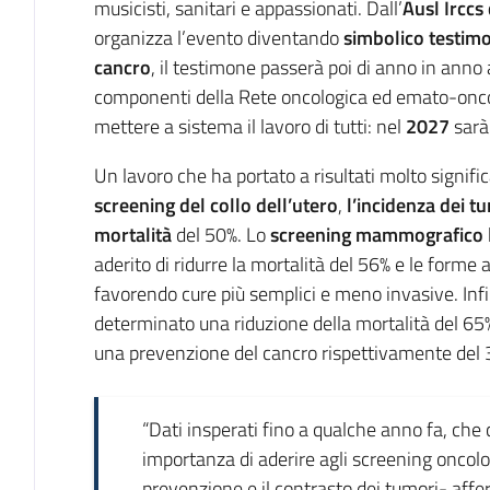
musicisti, sanitari e appassionati. Dall’
Ausl Irccs
organizza l’evento diventando
simbolico testimo
cancro
, il testimone passerà poi di anno in anno 
componenti della Rete oncologica ed emato-oncol
mettere a sistema il lavoro di tutti: nel
2027
sarà 
Un lavoro che ha portato a risultati molto signific
screening del collo dell’utero
,
l’incidenza dei t
mortalità
del 50%. Lo
screening mammografico
aderito di ridurre la mortalità del 56% e le forme
favorendo cure più semplici e meno invasive. Infi
determinato una riduzione della mortalità del 65
una prevenzione del cancro rispettivamente del 33
“Dati insperati fino a qualche anno fa, che
importanza di aderire agli screening oncolog
prevenzione e il contrasto dei tumori- affe