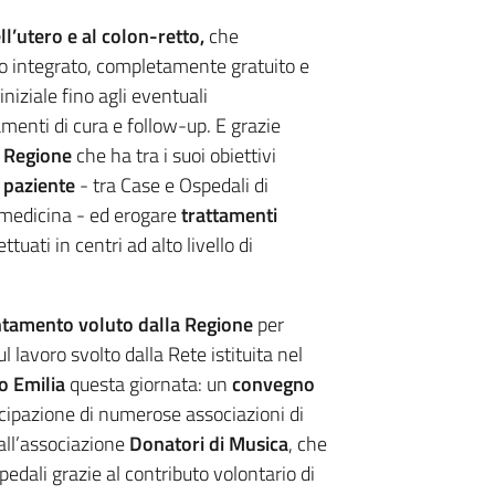
l’utero e al colon-retto,
che
o integrato, completamente gratuito e
niziale fino agli eventuali
amenti di cura e follow-up. E grazie
 Regione
che ha tra i suoi obiettivi
 paziente
- tra Case e Ospedali di
emedicina - ed erogare
trattamenti
tuati in centri ad alto livello di
tamento voluto dalla Regione
per
l lavoro svolto dalla Rete istituita nel
o Emilia
questa giornata: un
convegno
ecipazione di numerose associazioni di
ll’associazione
Donatori di Musica
, che
dali grazie al contributo volontario di