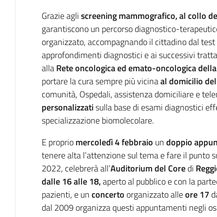
Grazie agli
screening mammografico, al collo del
garantiscono un percorso diagnostico-terapeutic
organizzato, accompagnando il cittadino dal test i
approfondimenti diagnostici e ai successivi tratt
alla
Rete oncologica ed emato-oncologica della
portare la cura sempre più vicina
al domicilio del
comunità, Ospedali, assistenza domiciliare e tel
personalizzati
sulla base di esami diagnostici effet
specializzazione biomolecolare.
E proprio
mercoledì 4 febbraio
un
doppio appun
tenere alta l’attenzione sul tema e fare il punto su
2022, celebrerà all’
Auditorium del Core
di
Reggi
dalle 16 alle 18,
aperto al pubblico e con la part
pazienti, e un
concerto
organizzato alle
ore 17
da
dal 2009 organizza questi appuntamenti negli ospe