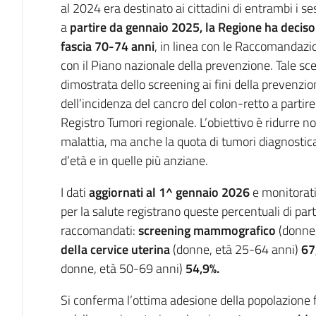
al 2024 era destinato ai cittadini di entrambi i sess
a
partire da gennaio 2025, la Regione ha deciso
fascia 70-74 anni
, in linea con le Raccomandazio
con il Piano nazionale della prevenzione. Tale scel
dimostrata dello screening ai fini della prevenzi
dell’incidenza del cancro del colon-retto a partir
Registro Tumori regionale. L’obiettivo è ridurre n
malattia, ma anche la quota di tumori diagnostica
d’età e in quelle più anziane.
I dati
aggiornati al 1^ gennaio 2026
e monitorati 
per la salute registrano queste percentuali di pa
raccomandati:
screening mammografico
(donne,
della
cervice uterina
(donne, età 25-64 anni)
67
donne, età 50-69 anni)
54,9%.
Si conferma l’ottima adesione della popolazion