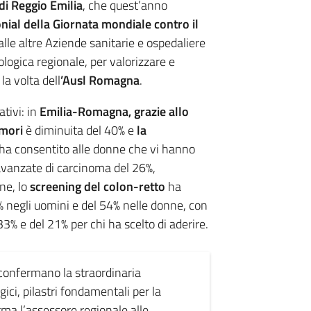
 di Reggio Emilia
, che quest’anno
nial della Giornata mondiale contro il
alle altre Aziende sanitarie e ospedaliere
ogica regionale, per valorizzare e
la volta dell
’Ausl Romagna
.
ativi: in
Emilia-Romagna, grazie allo
umori
è diminuita del 40% e
la
ha consentito alle donne che vi hanno
 avanzate di carcinoma del 26%,
ne, lo
screening del colon-retto
ha
% negli uomini e del 54% nelle donne, con
% e del 21% per chi ha scelto di aderire.
 confermano la straordinaria
ici, pilastri fondamentali per la
rma l’assessore regionale alle