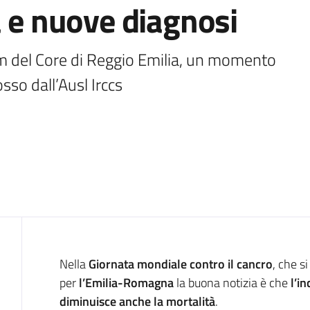
à e nuove diagnosi
um del Core di Reggio Emilia, un momento 
so dall’Ausl Irccs 
Introduzione
Nella
Giornata mondiale contro il cancro
, che s
per
l’Emilia-Romagna
la buona notizia è che
l’i
diminuisce anche la mortalità
.