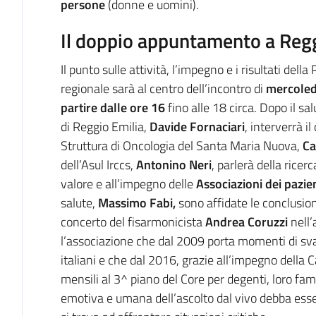
persone
(donne e uomini).
Il doppio appuntamento a Regg
Il punto sulle attività, l’impegno e i risultati de
regionale sarà al centro dell’incontro di
mercoledì
partire dalle ore 16
fino alle 18 circa.
Dopo il sal
di Reggio Emilia,
Davide Fornaciari
, interverrà i
Struttura di Oncologia del Santa Maria Nuova,
Ca
dell’Asul Irccs,
Antonino Neri
, parlerà della ricerc
valore e all’impegno delle
Associazioni dei pazien
salute,
Massimo Fabi,
sono affidate le conclusion
concerto del fisarmonicista
Andrea Coruzzi
nell’
l’associazione che dal 2009 porta momenti di svag
italiani e che dal 2016, grazie all’impegno della 
mensili al 3^ piano del Core per degenti, loro famili
emotiva e umana dell’ascolto dal vivo debba essere 