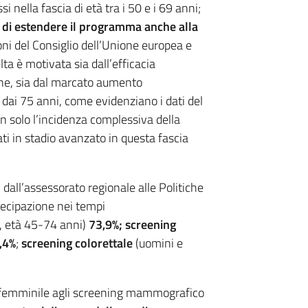
i nella fascia di età tra i 50 e i 69 anni;
 di estendere il programma anche alla
ni del Consiglio dell’Unione europea e
ta è motivata sia dall’efficacia
one, sia dal marcato aumento
e dai 75 anni, come evidenziano i dati del
on solo l’incidenza complessiva della
ti in stadio avanzato in questa fascia
dall’assessorato regionale alle Politiche
rtecipazione nei tempi
 età 45-74 anni)
73,9%;
screening
,4%
;
screening
colorettale
(uomini e
e femminile agli screening mammografico