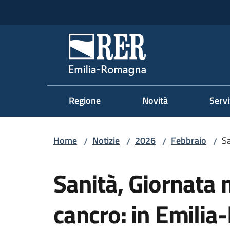
Vai al contenuto
Vai alla navigazione
Vai al footer
Regione Emilia-Romag
Regione
Novità
Servi
Home
Notizie
2026
Febbraio
Sa
/
/
/
/
Salta al contenuto
Sanità, Giornata 
cancro: in Emili