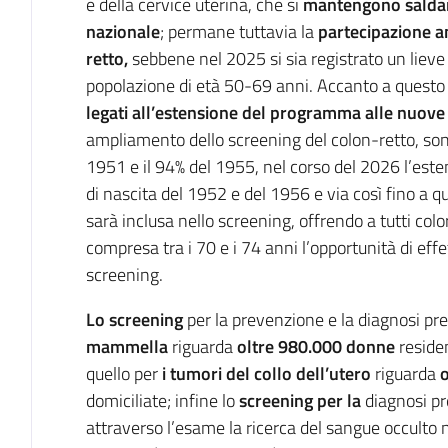
e della cervice uterina, che si
mantengono saldam
nazionale
; permane tuttavia la
partecipazione a
retto,
sebbene nel 2025 si sia registrato un lieve
popolazione di età 50-69 anni. Accanto a questo 
legati all’estensione del programma alle nuove 
ampliamento dello screening del colon-retto, sono 
1951 e il 94% del 1955, nel corso del 2026 l’esten
di nascita del 1952 e del 1956 e via così fino a q
sarà inclusa nello screening, offrendo a tutti c
compresa tra i 70 e i 74 anni l’opportunità di eff
screening.
Lo screening
per la prevenzione e la diagnosi pr
mammella
riguarda
oltre 980.000 donne
residen
quello per
i tumori del collo dell’utero
riguarda
o
domiciliate; infine lo
screening per la
diagnosi pr
attraverso l’esame la ricerca del sangue occulto n