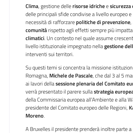
Introduzione
Clima
, gestione delle
risorse idriche
e
sicurezza 
delle principali sfide condivise a livello europeo e
necessità di rafforzare
politiche di prevenzione
,
comunità
rispetto agli effetti sempre più impatta
climatici
. Un contesto nel quale assume crescente 
livello istituzionale impegnato nella
gestione de
interventi sui territori.
Su questi temi si concentra la missione istituzio
Romagna,
Michele de Pascale
, che dal 3 al 5 m
ai lavori della
sessione plenaria del Comitato eu
verrà presentato il parere sulla
strategia europea 
della Commissaria europea all’Ambiente e alla W
presidente del Comitato europeo delle Regioni,
K
Moreno
.
A Bruxelles il presidente prenderà inoltre parte a