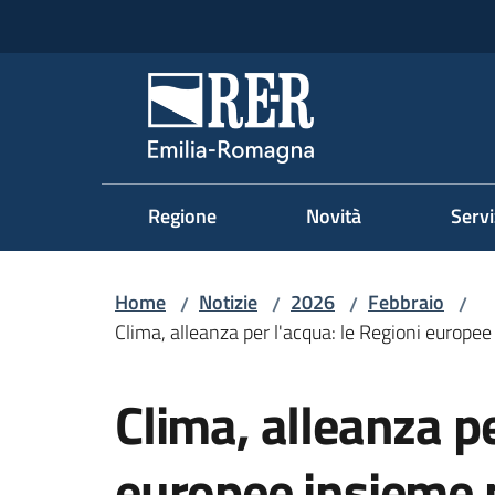
Vai al contenuto
Vai alla navigazione
Vai al footer
Regione Emilia-Romag
Regione
Novità
Servi
Home
Notizie
2026
Febbraio
/
/
/
/
Clima, alleanza per l'acqua: le Regioni europee
Salta al contenuto
Clima, alleanza pe
europee insieme pe