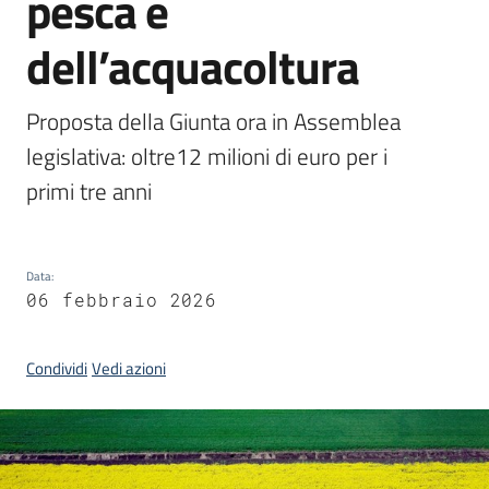
pesca e
dell’acquacoltura
Argomenti
Proposta della Giunta ora in Assemblea 
legislativa: oltre12 milioni di euro per i 
primi tre anni
Campagne
di
comunicazione
Data
:
06 febbraio 2026
Seguici
su
Condividi
Vedi azioni