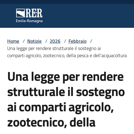
Vai al contenuto
Vai alla navigazione
Vai al footer
Regione Emilia-Romagna
Regione Emilia-Romagna
Home
/
Notizie
/
2026
/
Febbraio
/
Regione
Una legge per rendere strutturale il sostegno ai
comparti agricolo, zootecnico, della pesca e dell’acquacoltura
Una legge per rendere
Novità
Salta al contenuto
strutturale il sostegno
Servizi
ai comparti agricolo,
Leggi
zootecnico, della
Atti
Bandi