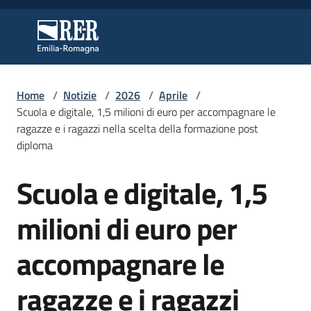
Vai al contenuto
Vai alla navigazione
Vai al footer
Regione Emilia-Romagna
Regione Emilia-Romagna
Home
/
Notizie
/
2026
/
Aprile
/
Regione
Scuola e digitale, 1,5 milioni di euro per accompagnare le
ragazze e i ragazzi nella scelta della formazione post
diploma
Novità
Scuola e digitale, 1,5
Salta al contenuto
milioni di euro per
Servizi
accompagnare le
Leggi
Atti
ragazze e i ragazzi
Bandi