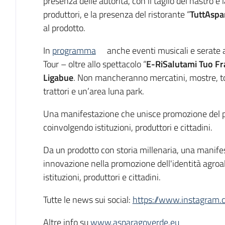
presenza delle autorità, con il taglio del nastro e
produttori, e la presenza del ristorante “
TuttAspa
al prodotto.
In
programma
anche eventi musicali e serate 
Tour – oltre allo spettacolo “
E-RiSalutami Tuo Fr
Ligabue
. Non mancheranno mercatini, mostre, torne
trattori e un’area luna park.
Una manifestazione che unisce promozione del prod
coinvolgendo istituzioni, produttori e cittadini.
Da un prodotto con storia millenaria, una manife
innovazione nella promozione dell'identità agroal
istituzioni, produttori e cittadini.
Tutte le news sui social:
https://www.instagram.
Altre info su
www.asparagoverde.eu