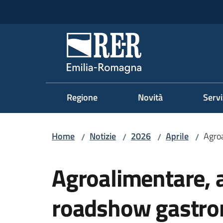
Vai al contenuto
Vai alla navigazione
Vai al footer
Regione Emilia-Romag
Regione
Novità
Servi
Home
Notizie
2026
Aprile
Agroa
/
/
/
/
Salta al contenuto
Agroalimentare, a
roadshow gastron