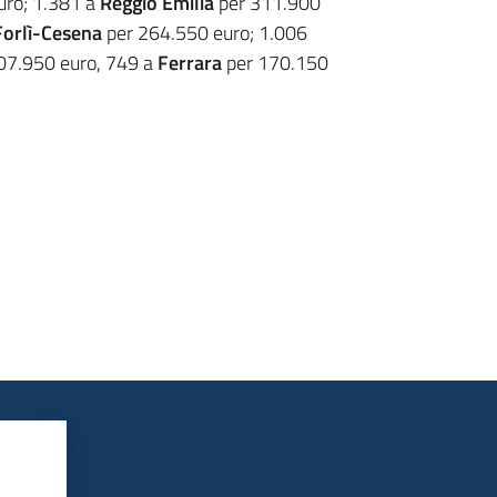
uro; 1.381 a
Reggio Emilia
per 311.900
Forlì-Cesena
per 264.550 euro; 1.006
07.950 euro, 749 a
Ferrara
per 170.150