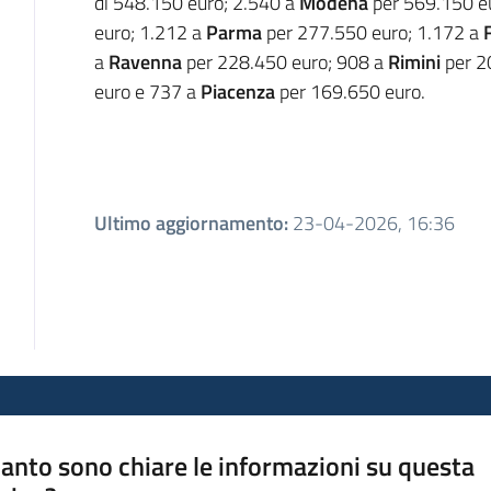
di 548.150 euro; 2.540 a
Modena
per 569.150 e
euro; 1.212 a
Parma
per 277.550 euro; 1.172 a
a
Ravenna
per 228.450 euro; 908 a
Rimini
per 2
euro e 737 a
Piacenza
per 169.650 euro.
Ultimo aggiornamento
:
23-04-2026, 16:36
anto sono chiare le informazioni su questa