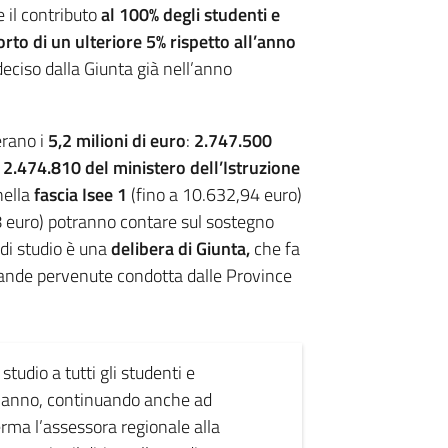
 il contributo
al 100% degli studenti e
to di un ulteriore 5% rispetto all’anno
eciso dalla Giunta già nell’anno
erano i
5,2 milioni di euro
:
2.747.500
o
2.474.810 del ministero dell’Istruzione
 nella
fascia Isee 1
(fino a 10.632,94 euro)
 euro) potranno contare sul sostegno
di studio è una
delibera di Giunta,
che fa
omande pervenute condotta dalle Province
studio a tutti gli studenti e
 anno, continuando anche ad
rma l’assessora regionale alla