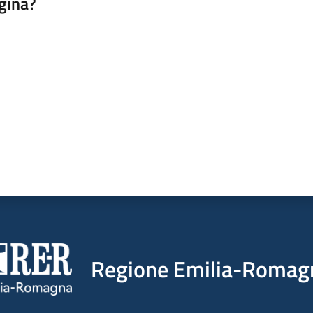
gina?
a da 1 a 5 stelle
Regione Emilia-Romag