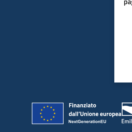
pa
Valut