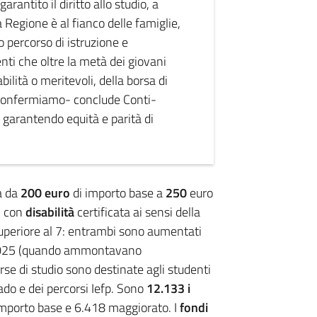
arantito il diritto allo studio, a
 Regione è al fianco delle famiglie,
ro percorso di istruzione e
ti che oltre la metà dei giovani
ilità o meritevoli, della borsa di
 Confermiamo- conclude Conti-
, garantendo equità e parità di
a da
200 euro
di importo base a
250
euro
i con
disabilità
certificata
ai sensi della
uperiore al 7: entrambi sono aumentati
4/2025 (quando ammontavano
se di studio sono destinate agli studenti
ado e dei percorsi Iefp. Sono
12.133 i
 importo base e 6.418 maggiorato. I
fondi