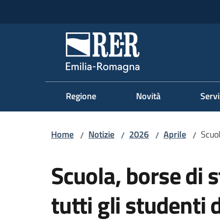
Vai al contenuto
Vai alla navigazione
Vai al footer
Regione Emilia-Romag
Regione
Novità
Servi
Home
Notizie
2026
Aprile
Scuol
/
/
/
/
Salta al contenuto
Scuola, borse di s
tutti gli studenti 