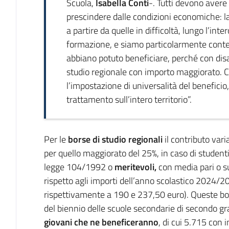
Scuola,
Isabella Conti
-. Tutti devono avere g
prescindere dalle condizioni economiche: la
a partire da quelle in difficoltà, lungo l’inte
formazione, e siamo particolarmente conten
abbiano potuto beneficiare, perché con disab
studio regionale con importo maggiorato.
l’impostazione di universalità del beneficio
trattamento sull’intero territorio”.
Per le
borse di studio regionali
il contributo vari
per quello maggiorato del 25%, in caso di student
legge 104/1992 o
meritevoli,
con media pari o s
rispetto agli importi dell’anno scolastico 202
rispettivamente a 190 e 237,50 euro). Queste bor
del biennio delle scuole secondarie di secondo gr
giovani che ne beneficeranno
, di cui 5.715 con