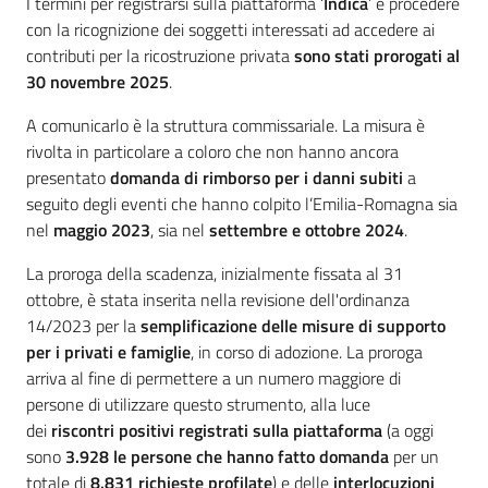
Introduzione
I termini per registrarsi sulla piattaforma ‘
Indica
’ e procedere
con la ricognizione dei soggetti interessati ad accedere ai
contributi per la ricostruzione privata
sono stati prorogati al
30 novembre 2025
.
A comunicarlo è la struttura commissariale. La misura è
rivolta in particolare a coloro che non hanno ancora
presentato
domanda di rimborso per i danni subiti
a
seguito degli eventi che hanno colpito l’Emilia-Romagna sia
nel
maggio 2023
, sia nel
settembre e ottobre 2024
.
La proroga della scadenza, inizialmente fissata al 31
ottobre, è stata inserita nella revisione dell'ordinanza
14/2023 per la
semplificazione delle misure di supporto
per i privati e famiglie
, in corso di adozione. La proroga
arriva al fine di permettere a un numero maggiore di
persone di utilizzare questo strumento, alla luce
dei
riscontri positivi registrati sulla piattaforma
(a oggi
sono
3.928 le persone che hanno fatto domanda
per un
totale di
8.831 richieste profilate
) e delle
interlocuzioni