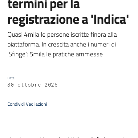
termini per la
registrazione a 'Indica'
Argomenti
Quasi 4mila le persone iscritte finora alla 
piattaforma. In crescita anche i numeri di 
‘Sfinge’: 5mila le pratiche ammesse
Campagne
di
comunicazione
Data
:
30 ottobre 2025
Seguici
su
Condividi
Vedi azioni