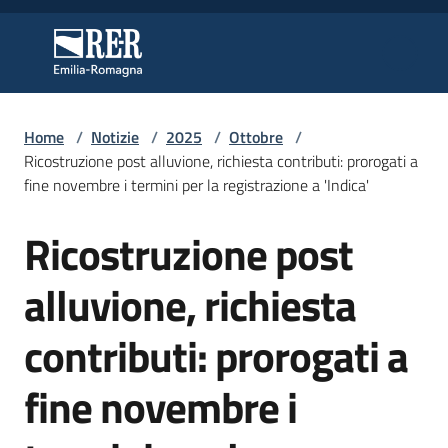
Vai al contenuto
Vai alla navigazione
Vai al footer
Regione Emilia-Romagna
Regione Emilia-Romagna
Home
/
Notizie
/
2025
/
Ottobre
/
Regione
Ricostruzione post alluvione, richiesta contributi: prorogati a
fine novembre i termini per la registrazione a 'Indica'
Ricostruzione post
Novità
Salta al contenuto
alluvione, richiesta
Servizi
contributi: prorogati a
Leggi
fine novembre i
Atti
Bandi