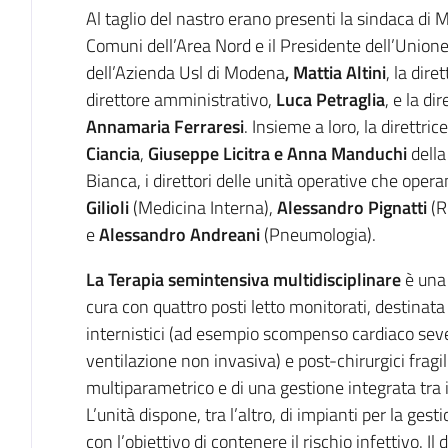
Al taglio del nastro erano presenti la sindaca di 
Comuni dell’Area Nord e il Presidente dell’Union
dell’Azienda Usl di Modena
, Mattia Altini
, la dire
direttore amministrativo,
Luca Petraglia
, e la di
Annamaria Ferraresi
. Insieme a loro, la direttri
Ciancia
,
Giuseppe Licitra e Anna Manduchi
della
Bianca, i direttori delle unità operative che opera
Gilioli
(Medicina Interna),
Alessandro Pignatti
(R
e
Alessandro Andreani
(Pneumologia).
La T
erapia semintensiva multidisciplinare
è una 
cura con quattro posti letto monitorati, destinata 
internistici (ad esempio scompenso cardiaco sever
ventilazione non invasiva) e post-chirurgici fragi
multiparametrico e di una gestione integrata tra i
L’unità dispone, tra l’altro, di impianti per la gest
con l’obiettivo di contenere il rischio infettivo. I