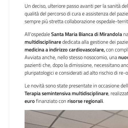
Introduzione
Un deciso, ulteriore passo avanti per la sanità del
qualità del percorso di cura e assistenza del pazi
sempre più stretta collaborazione ospedale-territ
All’ospedale
Santa Maria Bianca
di Mirandola
na
multidisciplinare
dedicata alla gestione dei pazi
medicina a indirizzo cardiovascolare,
con compl
Avviata anche, nello stesso nosocomio, una
nuov
pazienti che, dopo la dimissione, necessitano anc
pluripatologici e considerati ad alto rischio di re
Le novità sono state presentate in occasione dell
Terapia semintensiva multidisciplinare
, realizz
euro
finanziato con
risorse regionali
.