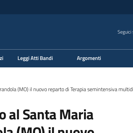
Seguici 
na
zi
Leggi Atti Bandi
Argomenti
randola (MO) il nuovo reparto di Terapia semintensiva multidi
o al Santa Maria
la (MO) il nuovo