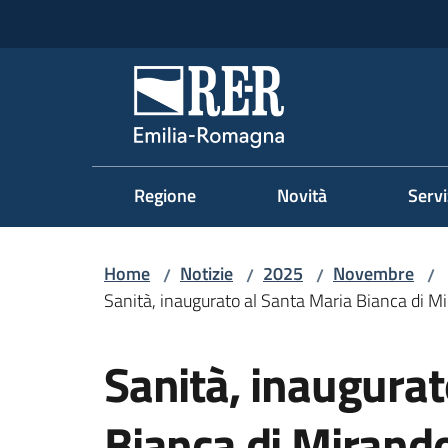
Vai al contenuto
Vai alla navigazione
Vai al footer
Regione Emilia-Romag
Regione
Novità
Servi
Home
Notizie
2025
Novembre
/
/
/
/
Sanità, inaugurato al Santa Maria Bianca di Mi
Salta al contenuto
Sanità, inaugurat
Bianca di Mirando