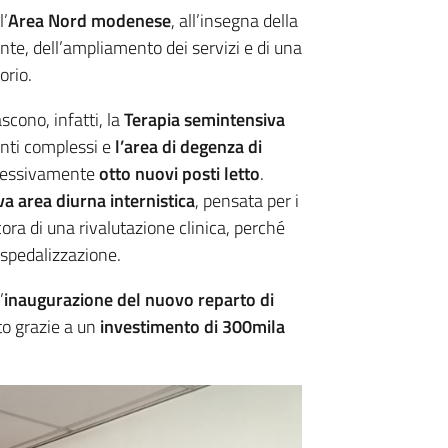
l’
Area Nord modenese
, all’insegna della
ente, dell’ampliamento dei servizi e di una
orio.
scono, infatti, la
Terapia semintensiva
enti complessi e
l’area di
degenza di
essivamente
otto nuovi posti letto
.
a area diurna internistica
, pensata per i
ora di una rivalutazione clinica, perché
-ospedalizzazione.
’
inaugurazione del nuovo reparto di
ato grazie a un
investimento di 300mila