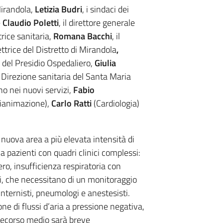
Mirandola,
Letizia Budri
, i sindaci dei
e
Claudio Poletti
, il direttore generale
ttrice sanitaria,
Romana Bacchi
, il
rettrice del Distretto di Mirandola
,
ce del Presidio Ospedaliero,
Giulia
 Direzione sanitaria del Santa Maria
no nei nuovi servizi,
Fabio
ianimazione),
Carlo Ratti
(Cardiologia)
nuova area a più elevata intensità di
a pazienti con quadri clinici complessi:
o, insufficienza respiratoria con
li, che necessitano di un monitoraggio
nternisti, pneumologi e anestesisti.
ione di flussi d’aria a pressione negativa,
l decorso medio sarà breve