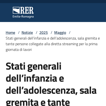
Vai al contenuto
Vai alla navigazione
Vai al footer
Regione Emilia-Romagna
Regione Emilia-Romagna
Home
/
Notizie
/
2025
/
Maggio
/
Regione
Stati generali dell’infanzia e dell’adolescenza, sala gremita e
tante persone collegate alla diretta streaming per la prima
giornata di lavori
Novità
Stati generali
Salta al contenuto
dell’infanzia e
Servizi
dell’adolescenza, sala
Leggi
Atti
gremita e tante
Bandi