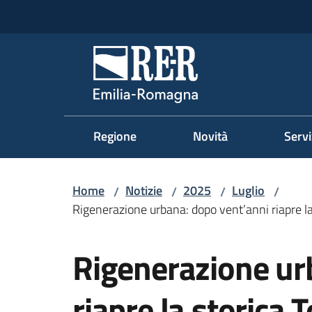
Vai al contenuto
Vai alla navigazione
Vai al footer
Regione Emilia-Romag
Regione
Novità
Servi
Home
Notizie
2025
Luglio
/
/
/
/
Rigenerazione urbana: dopo vent’anni riapre la 
Salta al contenuto
Rigenerazione ur
riapre la storica T