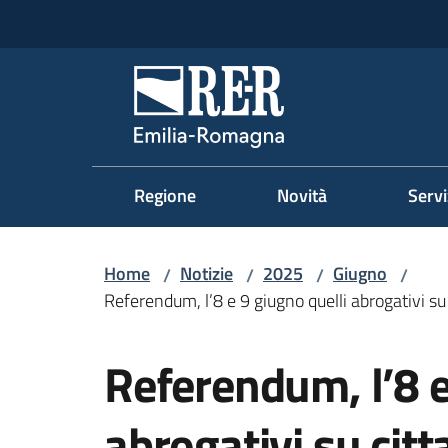
Vai al contenuto
Vai alla navigazione
Vai al footer
Regione Emilia-Romag
Regione
Novità
Servi
Home
Notizie
2025
Giugno
/
/
/
/
Referendum, l’8 e 9 giugno quelli abrogativi s
Salta al contenuto
Referendum, l’8 e
abrogativi su citt