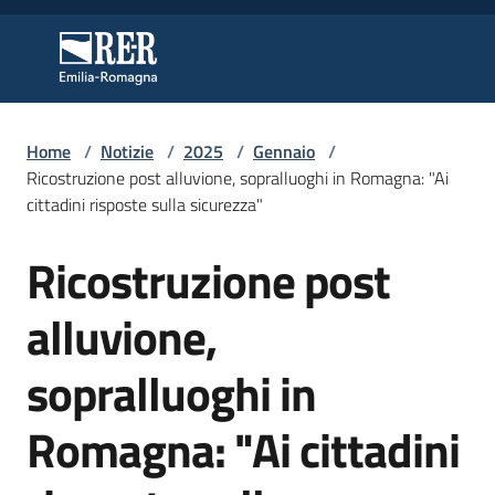
Vai al contenuto
Vai alla navigazione
Vai al footer
Regione Emilia-Romagna
Regione Emilia-Romagna
Home
/
Notizie
/
2025
/
Gennaio
/
Regione
Ricostruzione post alluvione, sopralluoghi in Romagna: "Ai
cittadini risposte sulla sicurezza"
Ricostruzione post
Novità
Salta al contenuto
alluvione,
Servizi
sopralluoghi in
Leggi
Romagna: "Ai cittadini
Atti
Bandi