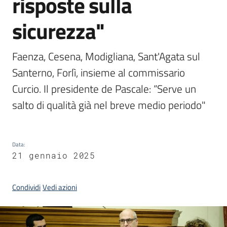
risposte sulla
sicurezza"
Argomenti
Faenza, Cesena, Modigliana, Sant'Agata sul 
Santerno, Forlì, insieme al commissario 
Curcio. Il presidente de Pascale: “Serve un 
Campagne
di
salto di qualità già nel breve medio periodo"
comunicazione
Data
:
21 gennaio 2025
Seguici
su
Condividi
Vedi azioni