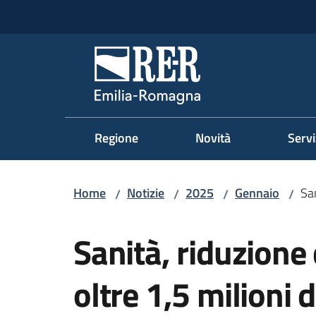
Vai al contenuto
Vai alla navigazione
Vai al footer
Regione Emilia-Romag
Regione
Novità
Servi
Home
Notizie
2025
Gennaio
San
/
/
/
/
Salta al contenuto
Sanità, riduzione d
oltre 1,5 milioni 