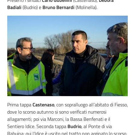
Presenti i sindaci
Carlo Gubellini
(Castenaso),
Debora
Badiali
(Budrio) e
Bruno Bernardi
(Molinella).
Prima tappa
Castenaso
, con sopralluogo all’abitato di Fiesso,
dove lo scorso autunno si sono verificati numerosi
allagamenti; poi via Marconi, la Bassa Benfenati e il
Sentiero Idice. Seconda tappa
Budrio
, al Ponte di via
Rabuina: qui l’Idice è uscito nel tratto non arginato lo scorso