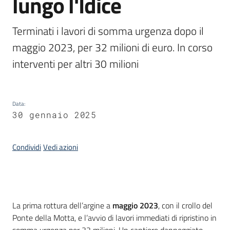
lungo l'Idice
Argomenti
Terminati i lavori di somma urgenza dopo il 
maggio 2023, per 32 milioni di euro. In corso 
Campagne
di
Data
:
comunicazione
30 gennaio 2025
Condividi
Vedi azioni
Seguici
su
Introduzione
La prima rottura dell’argine a
maggio 2023
, con il crollo del
Ponte della Motta, e l’avvio di lavori immediati di ripristino in