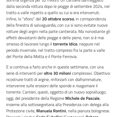
somma urgenza per 32 milioni. Un cantiere danneggiato
dalla seconda rottura dopo le piogge di settembre 2024, nel
tratto a valle rispetto a quello su cui si era intervenuti.
Infine, lo “sfioro” del
20 ottobre scorso
, in corrispondenza
della finestra di salvaguardia, con cui si sono evitate nuove
rotture degli argini nella parte cantierata. Ma nonostante gli
effetti devastanti delle piogge e delle piene, non si è mai
smesso di lavorare lungo il
torrente Idice
, neppure nel
periodo invernale, nel tratto compreso fra la parte a valle
del Ponte della Motta e il Ponte Ferrovia.
E si continua a farlo anche in queste settimane, con una
serie di interventi per
oltre 30 milioni
complessivi. Obiettivo:
ricostruire tratti di argine, rinforzarli con diaframmature,
intervenire sulle erosioni delle sponde e risagomare il
torrente. Cantieri, questi, oggetto di un nuovo sopralluogo,
oggi, del presidente della Regione
Michele de Pascale
,
insieme alla sottosegretaria alla Presidenza con delega alla
Protezione civile,
Manuela Rontini
, nella pianura bolognese.