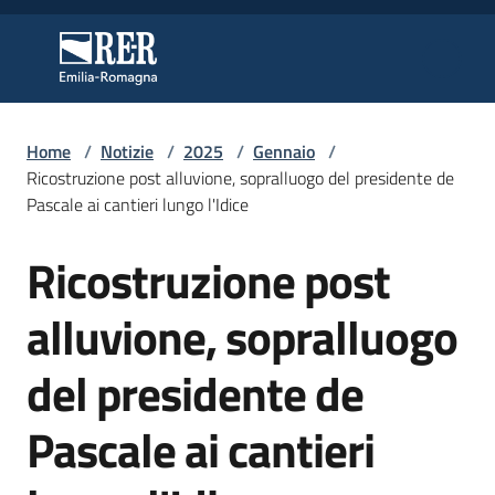
Vai al contenuto
Vai alla navigazione
Vai al footer
Regione Emilia-Romagna
Regione Emilia-Romagna
Home
/
Notizie
/
2025
/
Gennaio
/
Regione
Ricostruzione post alluvione, sopralluogo del presidente de
Pascale ai cantieri lungo l'Idice
Ricostruzione post
Novità
Salta al contenuto
alluvione, sopralluogo
Servizi
del presidente de
Leggi
Pascale ai cantieri
Atti
Bandi