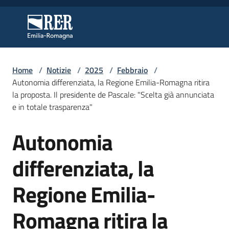
Vai al contenuto
Vai alla navigazione
Vai al footer
Regione Emilia-Romagna
Regione Emilia-Romagna
Home
/
Notizie
/
2025
/
Febbraio
/
Regione
Autonomia differenziata, la Regione Emilia-Romagna ritira
la proposta. Il presidente de Pascale: "Scelta già annunciata
e in totale trasparenza"
Novità
Autonomia
Salta al contenuto
differenziata, la
Servizi
Regione Emilia-
Leggi
Atti
Romagna ritira la
Bandi