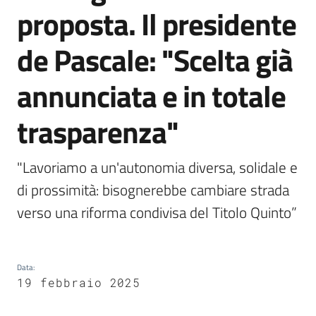
proposta. Il presidente
Argomenti
de Pascale: "Scelta già
annunciata e in totale
trasparenza"
Campagne
di
comunicazione
"Lavoriamo a un'autonomia diversa, solidale e 
di prossimità: bisognerebbe cambiare strada 
verso una riforma condivisa del Titolo Quinto”
Seguici
su
Data
:
19 febbraio 2025