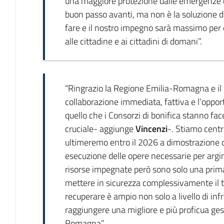
una maggiore protezione dalle emergenze cli
buon passo avanti, ma non è la soluzione d
fare e il nostro impegno sarà massimo per 
alle cittadine e ai cittadini di domani”.
“Ringrazio la Regione Emilia-Romagna e il 
collaborazione immediata, fattiva e l’oppo
quello che i Consorzi di bonifica stanno fa
cruciale- aggiunge
Vincenzi
-. Stiamo centra
ultimeremo entro il 2026 a dimostrazione de
esecuzione delle opere necessarie per argi
risorse impegnate però sono solo una prima 
mettere in sicurezza complessivamente il ter
recuperare è ampio non solo a livello di in
raggiungere una migliore e più proficua gest
Romagna”.