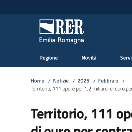
Vai al contenuto
Vai alla navigazione
Vai al footer
Regione Emilia-Romag
Regione
Novità
Servi
Home
Notizie
2025
Febbraio
/
/
/
/
Territorio, 111 opere per 1,2 miliardi di euro p
Salta al contenuto
Territorio, 111 op
di euro per contra