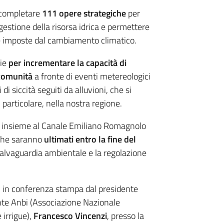
 completare
111 opere strategiche
per
gestione della risorsa idrica e permettere
ide imposte dal cambiamento climatico.
ie
per incrementare la capacità di
e comunità
a fronte di eventi metereologici
i siccità seguiti da alluvioni, che si
 particolare, nella nostra regione.
na insieme al Canale Emiliano Romagnolo
 che saranno
ultimati entro la fine del
a salvaguardia ambientale e la regolazione
ggi in conferenza stampa dal presidente
ente Anbi (Associazione Nazionale
 irrigue),
Francesco Vincenzi
, presso la