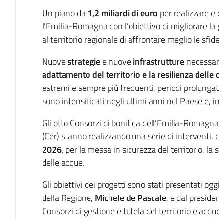
Introduzione
Un piano da
1,2 miliardi di euro
per realizzare e
l’Emilia-Romagna con l’obiettivo di migliorare la 
al territorio regionale di affrontare meglio le sf
Nuove
strategie
e nuove
infrastrutture
necessar
adattamento del territorio e la resilienza dell
estremi e sempre più frequenti, periodi prolungati d
sono intensificati negli ultimi anni nel Paese e, in
Gli otto Consorzi di bonifica dell’Emilia-Romag
(Cer) stanno realizzando una serie di interventi,
2026
, per la messa in sicurezza del territorio, l
delle acque.
Gli obiettivi dei progetti sono stati presentati o
della Regione,
Michele de Pascale
, e dal presid
Consorzi di gestione e tutela del territorio e acque