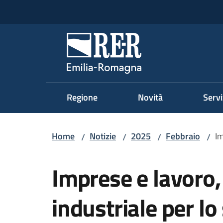
Vai al contenuto
Vai alla navigazione
Vai al footer
Regione Emilia-Romag
Regione
Novità
Servi
Home
Notizie
2025
Febbraio
Im
/
/
/
/
Salta al contenuto
Imprese e lavoro,
industriale per l