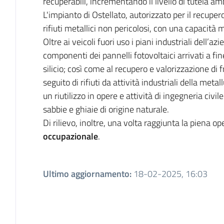
recuperabili, incrementando il livello di tutela ambie
L'impianto di Ostellato, autorizzato per il recup
rifiuti metallici non pericolosi, con una capacità
Oltre ai veicoli fuori uso i piani industriali dell’az
componenti dei pannelli fotovoltaici arrivati a fine
silicio; così come al recupero e valorizzazione di fra
seguito di rifiuti da attività industriali della met
un riutilizzo in opere e attività di ingegneria civi
sabbie e ghiaie di origine naturale.
Di rilievo, inoltre, una volta raggiunta la piena op
occupazionale
.
Ultimo aggiornamento
:
18-02-2025, 16:03