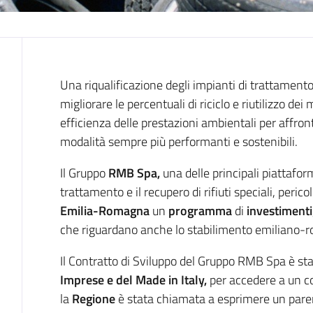
Introduzione
Una riqualificazione degli impianti di trattamento e
migliorare le percentuali di riciclo e riutilizzo de
efficienza delle prestazioni ambientali per affro
modalità sempre più performanti e sostenibili.
Il Gruppo
RMB Spa,
una delle principali piattafor
trattamento e il recupero di rifiuti speciali, perico
Emilia-Romagna
un
programma
di
i
nvestimenti
che riguardano anche lo stabilimento emiliano-ro
Il Contratto di Sviluppo del Gruppo RMB Spa è st
Imprese e del Made in Italy,
per accedere a un co
la
Regione
è stata chiamata a esprimere un parer