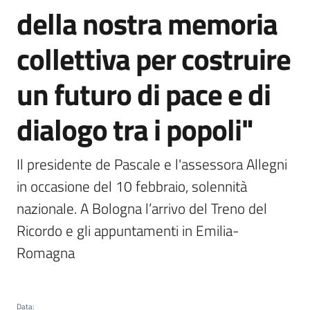
della nostra memoria
Argomenti
collettiva per costruire
un futuro di pace e di
dialogo tra i popoli"
Campagne
di
comunicazione
Il presidente de Pascale e l'assessora Allegni 
in occasione del 10 febbraio, solennità 
nazionale. A Bologna l’arrivo del Treno del 
Seguici
Ricordo e gli appuntamenti in Emilia-
su
Romagna
Data
: