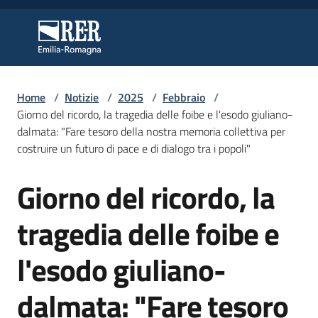
Vai al contenuto
Vai alla navigazione
Vai al footer
Regione Emilia-Romagna
Regione Emilia-Romagna
Home
/
Notizie
/
2025
/
Febbraio
/
Regione
Giorno del ricordo, la tragedia delle foibe e l'esodo giuliano-
dalmata: "Fare tesoro della nostra memoria collettiva per
costruire un futuro di pace e di dialogo tra i popoli"
Novità
Giorno del ricordo, la
Salta al contenuto
tragedia delle foibe e
Servizi
l'esodo giuliano-
Leggi
Atti
dalmata: "Fare tesoro
Bandi