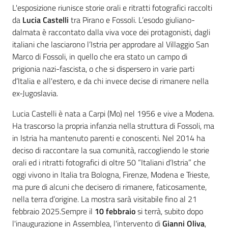
L'esposizione riunisce storie orali e ritratti fotografici raccolti
da
Lucia Castelli
tra Pirano e Fossoli. L’esodo giuliano-
dalmata è raccontato dalla viva voce dei protagonisti, dagli
italiani che lasciarono l’Istria per approdare al Villaggio San
Marco di Fossoli, in quello che era stato un campo di
prigionia nazi-fascista, o che si dispersero in varie parti
d’Italia e all'estero, e da chi invece decise di rimanere nella
ex-Jugoslavia.
Lucia Castelli è nata a Carpi (Mo) nel 1956 e vive a Modena.
Ha trascorso la propria infanzia nella struttura di Fossoli, ma
in Istria ha mantenuto parenti e conoscenti. Nel 2014 ha
deciso di raccontare la sua comunità, raccogliendo le storie
orali ed i ritratti fotografici di oltre 50 “Italiani d’Istria” che
oggi vivono in Italia tra Bologna, Firenze, Modena e Trieste,
ma pure di alcuni che decisero di rimanere, faticosamente,
nella terra d’origine. La mostra sarà visitabile fino al 21
febbraio 2025.Sempre il
10 febbraio
si terrà, subito dopo
l'inaugurazione in Assemblea, l'intervento di
Gianni Oliva
,