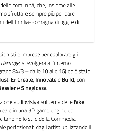
 delle comunità, che, insieme alle
liamo sfruttare sempre più per dare
dini dell’Emilia-Romagna di oggi e di
ionisti e imprese per esplorare gli
 Heritage
, si svolgerà all’interno
grado 84/3 – dalle 10 alle 16) ed è stato
lust-Er Create
,
Innovate
e
Build
, con il
essler
e
Sineglossa
.
azione audiovisiva sul tema delle
fake
o reale in una 3D game engine ed
ecitano nello stile della Commedia
ale perfezionati dagli artisti utilizzando il