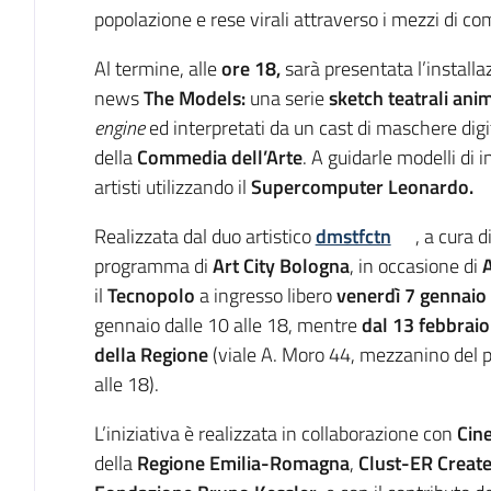
popolazione e rese virali attraverso i mezzi di co
Al termine, alle
ore 18,
sarà presentata l’installa
news
The Models:
una serie
sketch teatrali anim
engine
ed interpretati da un cast di maschere digit
della
Commedia dell’Arte
. A guidarle modelli di i
artisti utilizzando il
Supercomputer Leonardo
.
Realizzata dal duo artistico
dmstfctn
, a cura d
programma di
Art City Bologna
, in occasione di
A
il
Tecnopolo
a ingresso libero
venerdì 7 gennaio
gennaio dalle 10 alle 18, mentre
dal 13 febbraio
della Regione
(viale A. Moro 44, mezzanino del pr
alle 18).
L’iniziativa è realizzata in collaborazione con
Cine
della
Regione Emilia-Romagna
,
Clust-ER Create