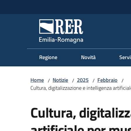
Vai al contenuto
Vai alla navigazione
Vai al footer
Regione Emilia-Romag
Regione
Novità
Servi
Home
Notizie
2025
Febbraio
/
/
/
/
Cultura, digitalizzazione e intelligenza artifici
Salta al contenuto
Cultura, digitaliz
artificiale per mu