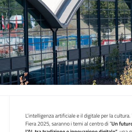
Introduzione
L’intelligenza artificiale e il digitale per la cultura
Fiera 2025, saranno i temi al centro di “
Un futuro
l’AI, tra tradizione e innovazione digitale”
, una 