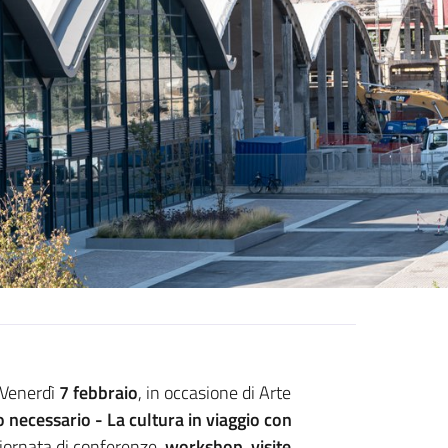
. Venerdì
7 febbraio
, in occasione di Arte
 necessario - La cultura in viaggio con
giornata di conferenze,
workshop
,
visite