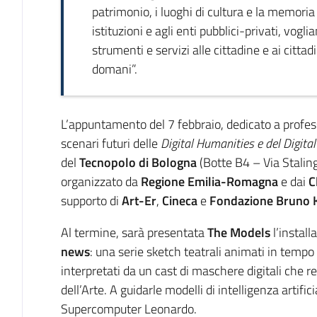
patrimonio, i luoghi di cultura e la memoria
istituzioni e agli enti pubblici-privati, vog
strumenti e servizi alle cittadine e ai citta
domani”.
L’appuntamento del 7 febbraio, dedicato a profess
scenari futuri delle
Digital Humanities e del Digital
del
Tecnopolo di Bologna
(Botte B4 – Via Stalin
organizzato da
Regione Emilia-Romagna
e dai
C
supporto di
Art-Er
,
Cineca
e
Fondazione Bruno K
Al termine, sarà presentata
The Models
l’install
news
: una serie sketch teatrali animati in temp
interpretati da un cast di maschere digitali che r
dell’Arte. A guidarle modelli di intelligenza artifici
Supercomputer Leonardo.