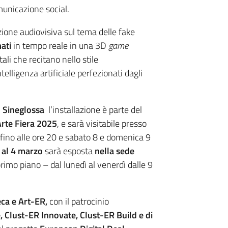
municazione social.
zione audiovisiva sul tema delle fake
ati
in tempo reale in una 3D
game
ali che recitano nello stile
ntelligenza artificiale perfezionati dagli
i
Sineglossa
l’installazione è parte del
rte Fiera
2025
, e sarà visitabile presso
fino alle ore 20 e sabato 8 e domenica 9
 al 4 marzo
sarà esposta
nella sede
imo piano – dal lunedì al venerdì dalle 9
ca e Art-ER,
con il patrocinio
, Clust-ER Innovate, Clust-ER Build e di