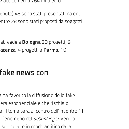
ziato con euro 764 mila euro.
enute) 48 sono stati presentati da enti
ntre 28 sono stati proposti da soggetti
iati vede a
Bologna
20 progetti, 9
iacenza
, 4 progetti a
Parma
, 10
 fake news con
a ha favorito la diffusione delle fake
ra esponenziale e che rischia di
à. Il tema sarà al centro dell’incontro
“Il
 il fenomeno del
debunking
ovvero la
lse ricevute in modo acritico dalla