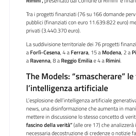
Rimini”,
presentato dal Comune di Rimini e finan
Tra i progetti finanziati (76 su 166 domande perv
pubblici (finanziati con euro 11.639.822 euro) me
privati (3.440.370 euro).
La suddivisione territoriale dei 76 progetti finanz
a
Forlì-Cesena
, 4 a
Ferrara
, 15 a
Modena
, 2 a
P
a
Ravenna
, 8 a
Reggio Emilia
e 4 a
Rimini
.
The Models: “smascherare” le
l’intelligenza artificiale
L’esplosione dell’intelligenza artificiale generativ
news, una disinformazione che aumenta in manie
mettere in discussione lo stesso concetto di verit
fascino della verità”
(alle ore 17) che analizzerà
necessaria decostruzione di credenze o notizie fa