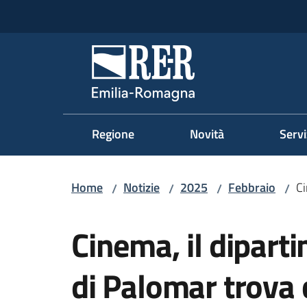
Vai al contenuto
Vai alla navigazione
Vai al footer
Regione Emilia-Romag
Regione
Novità
Servi
Home
Notizie
2025
Febbraio
Ci
/
/
/
/
Salta al contenuto
Cinema, il dipart
di Palomar trova 