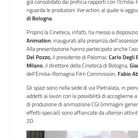
già consolidato dai proficui rapporti con l’Emil
riguarda le produzioni
live action
, al quale si agg
di Bologna
.
Proprio la Cineteca, infatti, ha messo a disposizio
Animation
, inaugurati alla presenza dell’assesso
Alla presentazione hanno partecipato anche l’ass
Del Pozzo,
il presidente di Palomar,
Carlo Degli 
Milano
, il direttore della Cineteca di Bologna,
Gia
dell’Emilia-Romagna Film Commission,
Fabio A
Gli spazi sono nella sede di via Pietralata, in pie
addetti ai lavori con la possibilità di accoglierne 
di produzione di animazione CGI (immagini gener
effetti speciali) sono affiancate da ulteriori attiv
2D.