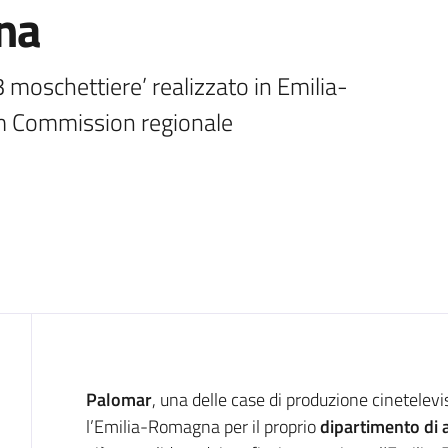
gna
 3 moschettiere’ realizzato in Emilia-
lm Commission regionale
Introduzione
Palomar
, una delle case di produzione cinetelevis
l’Emilia-Romagna per il proprio
dipartimento di