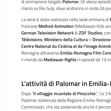
di animazione targato
Palomar.
Gli stessi episodi
marzo su Rai Gulp, dove andranno in onda 26 pun
La serie è stata realizzata nella sede emiliana di
francese
Method Animation
(Mediawan Kids and 
German Television Network
&
ZDF Studios
, con
Télévisions
,
Ministero della Cultura – Direzione
Centre National du Cinéma et de l’Image Animé
Romagna attraverso
Emilia-Romagna Film Com
il mondo da
Mediawan Rights
in episodi da 13 mi
L’attività di Palomar in Emili
Dopo “
Il villaggio incantato di Pinocchio
”, ‘Le 3
Palomar sostenuta dalla Regione Emilia-Romagn
Commission, che sta sostenendo anche il percorso