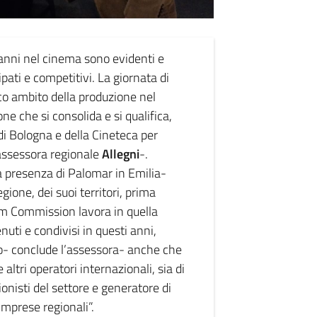
ti anni nel cinema sono evidenti e
pati e competitivi. La giornata di
ico ambito della produzione nel
e che si consolida e si qualifica,
di Bologna e della Cineteca per
l’assessora regionale
Allegni
-.
a presenza di Palomar in Emilia-
one, dei suoi territori, prima
ilm Commission lavora in quella
uti e condivisi in questi anni,
o- conclude l’assessora- anche che
ltri operatori internazionali, sia di
ionisti del settore e generatore di
mprese regionali”.