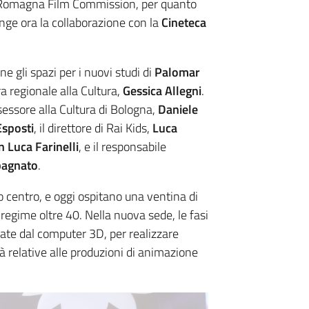
ia-Romagna Film Commission, per quanto
iunge ora la collaborazione con la
Cineteca
ne gli spazi per i nuovi studi di
Palomar
ra regionale alla Cultura,
Gessica Allegni
.
essore alla Cultura di Bologna,
Daniele
Esposti
, il direttore di Rai Kids,
Luca
n Luca Farinelli
, e il responsabile
bagnato
.
no centro, e oggi ospitano una ventina di
a regime oltre 40. Nella nuova sede, le fasi
ate dal computer 3D, per realizzare
ità relative alle produzioni di animazione