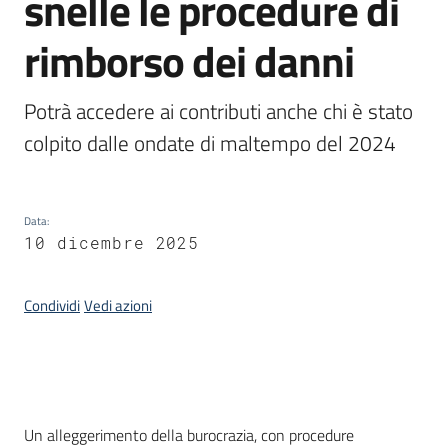
snelle le procedure di
rimborso dei danni
Argomenti
Potrà accedere ai contributi anche chi è stato 
colpito dalle ondate di maltempo del 2024
Campagne
di
comunicazione
Data
:
10 dicembre 2025
Condividi
Vedi azioni
Seguici
su
Introduzione
Un alleggerimento della burocrazia, con procedure