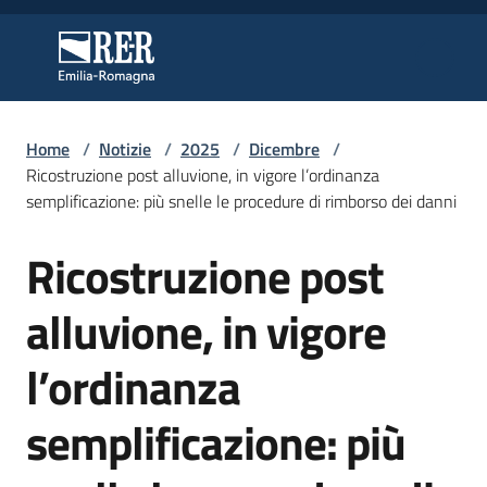
Vai al contenuto
Vai alla navigazione
Vai al footer
Regione Emilia-Romagna
Regione Emilia-Romagna
Home
/
Notizie
/
2025
/
Dicembre
/
Regione
Ricostruzione post alluvione, in vigore l’ordinanza
semplificazione: più snelle le procedure di rimborso dei danni
Ricostruzione post
Novità
Salta al contenuto
alluvione, in vigore
Servizi
l’ordinanza
Leggi
semplificazione: più
Atti
Bandi