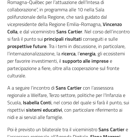
Romagna-Québec per l’attuazione dell’Intesa di
collaborazione”, in programma alle 10 nella Sala
polifunzionale della Regione, che sarà guidato dal
vicepresidente della Regione Emilia-Romagna,
Vincenzo
Colla
, e dal viceministro
Sans Cartier
. Nel corso dell’incontro
si farà il punto sui
principali risultati
conseguiti e sulle
prospettive future
. Tra i temi in discussione, in particolare,
l’internazionalizzazione, la
ricerca
, l’
energia
, gli ecosistemi
per favorire investimenti, il
supporto alle imprese
e
partecipazione a fiere, oltre alla cooperazione sul fronte
culturale.
A a seguire l’incontro di
Sans Cartier
con l’assessora
regionale a Welfare, Terzo settore, politiche per l’Infanzia e
Scuola,
Isabella Conti
, nel corso del quale si farà il punto, sui
rispettivi
sistemi educativi
, con particolare riferimento ai
nidi e ai servizi alle famiglie.
Poi è previsto un bilaterale tra il viceministro
Sans Cartier
e
l’assessora regionale all’Agenda Digitale,
Elena Mazzoni
.