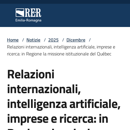
Vai al contenuto
Vai alla navigazione
Vai al footer
Regione Emilia-Romagna
Regione Emilia-Romagna
Home
/
Notizie
/
2025
/
Dicembre
/
Regione
Relazioni internazionali, intelligenza artificiale, imprese e
ricerca: in Regione la missione istituzionale del Québec
Relazioni
Novità
Salta al contenuto
internazionali,
Servizi
intelligenza artificiale,
Leggi
imprese e ricerca: in
Atti
Bandi