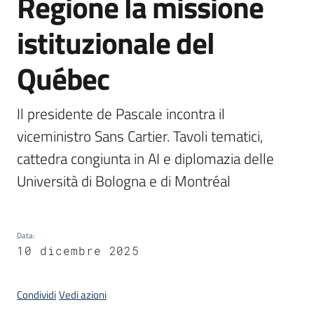
Regione la missione
istituzionale del
Argomenti
Québec
Il presidente de Pascale incontra il 
Campagne
viceministro Sans Cartier. Tavoli tematici, 
di
cattedra congiunta in AI e diplomazia delle 
comunicazione
Università di Bologna e di Montréal
Seguici
su
Data
:
10 dicembre 2025
Condividi
Vedi azioni