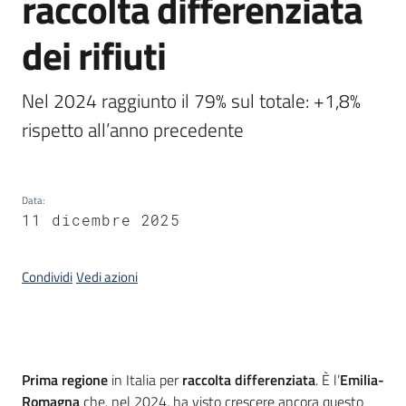
raccolta differenziata
dei rifiuti
Argomenti
Nel 2024 raggiunto il 79% sul totale: +1,8% 
rispetto all’anno precedente
Campagne
di
comunicazione
Data
:
11 dicembre 2025
Condividi
Vedi azioni
Seguici
su
Introduzione
Prima regione
in Italia
per
raccolta differenziata
. È l’
Emilia-
Romagna
che, nel 2024, ha visto crescere ancora questo