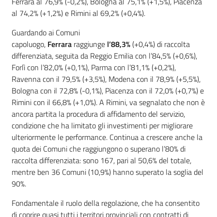
Ferrara al 76,9% (-0,2%), Bologna al 75,1% (+1,5%), Piacenza
al 74,2% (+1,2%) e Rimini al 69,2% (+0,4%).
Guardando ai Comuni
capoluogo,
Ferrara
raggiunge
l’88,3%
(+0,4%) di raccolta
differenziata, seguita da Reggio Emilia con l’84,5% (+0,6%),
Forlì con l’82,0% (+0,1%), Parma con l’81,1% (+0,2%),
Ravenna con il 79,5% (+3,5%), Modena con il 78,9% (+5,5%),
Bologna con il 72,8% (-0,1%), Piacenza con il 72,0% (+0,7%) e
Rimini con il 66,8% (+1,0%). A Rimini, va segnalato che non è
ancora partita la procedura di affidamento del servizio,
condizione che ha limitato gli investimenti per migliorare
ulteriormente le performance. Continua a crescere anche la
quota dei Comuni che raggiungono o superano l’80% di
raccolta differenziata: sono 167, pari al 50,6% del totale,
mentre ben 36 Comuni (10,9%) hanno superato la soglia del
90%.
Fondamentale il ruolo della regolazione, che ha consentito
di coprire quasi tutti i territori provinciali con contratti di