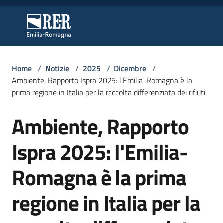
Vai al contenuto
Vai alla navigazione
Vai al footer
Regione Emilia-Romagna
Regione Emilia-Romagna
Home
/
Notizie
/
2025
/
Dicembre
/
Regione
Ambiente, Rapporto Ispra 2025: l'Emilia-Romagna è la
prima regione in Italia per la raccolta differenziata dei rifiuti
Ambiente, Rapporto
Novità
Salta al contenuto
Ispra 2025: l'Emilia-
Servizi
Romagna è la prima
Leggi
regione in Italia per la
Atti
Bandi