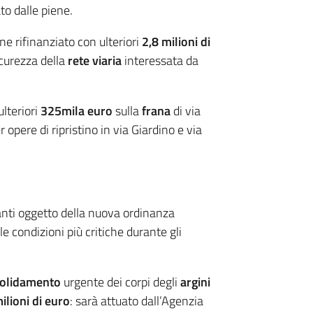
to dalle piene.
ene rifinanziato con ulteriori
2,8 milioni di
icurezza della
rete viaria
interessata da
lteriori
325mila euro
sulla
frana
di via
 opere di ripristino in via Giardino e via
tanti oggetto della nuova ordinanza
e condizioni più critiche durante gli
olidamento
urgente dei corpi degli
argini
ilioni
di euro
: sarà attuato dall’Agenzia