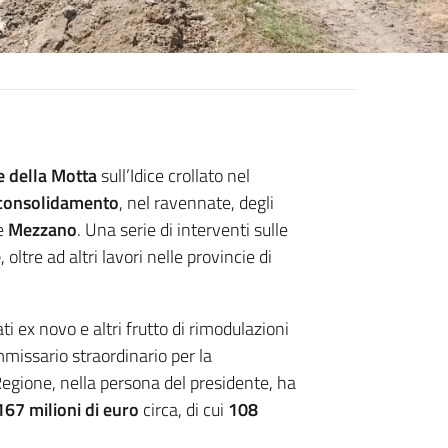
 della Motta
sull’Idice crollato nel
consolidamento
, nel ravennate, degli
e
Mezzano
. Una serie di interventi sulle
e
, oltre ad altri lavori nelle provincie di
iati ex novo e altri frutto di rimodulazioni
missario straordinario per la
a Regione, nella persona del presidente
, ha
167 milioni
di euro
circa, di cui
108