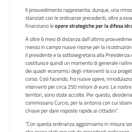
Il provvedimento rappresenta, dunque, una rimod
stanziati con le ordinanze precedenti, oltre a ess
finanziano le
opere strategiche per la difesa idr
A oltre 6 mesi di distanza dall’ultimo provvedim
messo in campo nuove risorse per la ricostruzione
il presidente
e la sottosegretaria alla Presidenza 
costituisce quindi un momento di generale riallin
dei quadri economici degli interventi la cui proget
corso. Così facendo, fra nuove opere, rimodulazio
interventi per circa 250 milioni di euro. Le nostre
territori, sono state accolte. Per questo, desider
commissario Curcio, per la sintonia con cui stia
chiave per dare risposte rapide ai cittadini”.
“Con questa ordinanza aggiorniamo in misura sost
che erano stati previsti da precedenti ordinanze