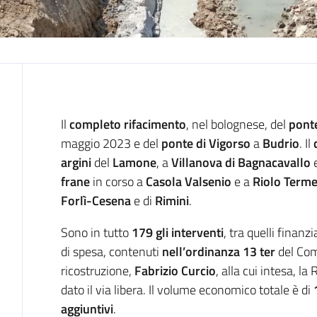
Introduzione
Il
completo rifacimento
, nel bolognese, del
ponte
maggio 2023 e del
ponte di Vigorso
a
Budrio
. Il
argini
del
Lamone
, a
Villanova di Bagnacavallo
frane
in corso a
Casola Valsenio
e a
Riolo Term
Forlì-Cesena
e di
Rimini
.
Sono in tutto
179 gli interventi
, tra quelli finanz
di spesa, contenuti
nell’ordinanza
13 ter
del Com
ricostruzione,
Fabrizio Curcio
, alla cui intesa, l
dato il via libera. Il volume economico totale è di
aggiuntivi
.