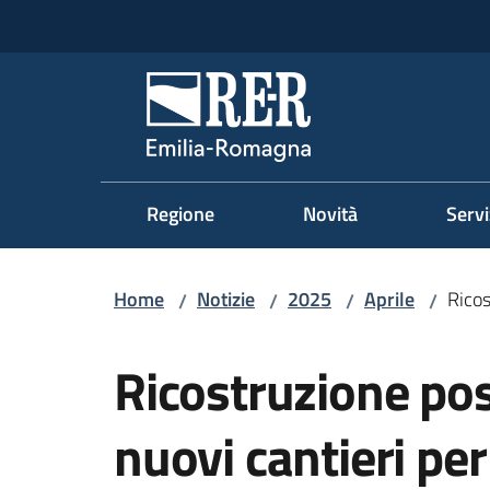
Vai al contenuto
Vai alla navigazione
Vai al footer
Regione Emilia-Romag
Regione
Novità
Servi
Home
Notizie
2025
Aprile
Ricos
/
/
/
/
Salta al contenuto
Ricostruzione pos
nuovi cantieri per 