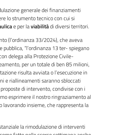
ulazione generale dei finanziamenti
ere lo strumento tecnico con cui si
aulica
e per la
viabilità
di diversi territori.
ento (l’ordinanza 33/2024), che aveva
 pubblica, “l’ordinanza 13 ter- spiegano
con delega alla Protezione Civile
-
eamento, per un totale di ben 85 milioni,
tazione risulta avviata o l’esecuzione in
ni e riallineamenti saranno sbloccati
 proposte di intervento, condivise con i
iamo esprimere il nostro ringraziamento al
mo lavorando insieme, che rappresenta la
anziale la rimodulazione di interventi
, come fatto nelle scorse settimana anche