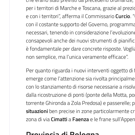
per i territori di Marche e Toscana, grazie al pre
e con i territori”, afferma il Commissario
Curcio
. 
con il costante supporto del Governo, programman
necessari, tenendo in considerazione l’evoluzio
consapevoli anche dei nuovi strumenti di pianific
è fondamentale per dare concrete risposte. Vogli
non semplice, ma l’unica veramente efficace”.
Per quanto riguarda i nuovi interventi oggetto di
emerge come l’attenzione sia rivolta principalme
con lo stanziamento di risorse necessarie a risolver
dalla ricostruzione di ponti (ponte della Motta, po
torrente Ghironda a Zola Predosa) e passerelle; 
situazioni
ben precise in zone particolarmente cri
zona di via
Cimatti
a
Faenza
e le frane sull’Appe
Provincia di Bologna