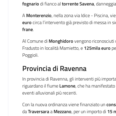
fognario
di fianco al
torrente Savena
, danneggia
A
Monterenzio
, nella zona via Idice - Piscina, vi
euro
circa l’intervento già previsto di messa in s
frane
.
Al Comune di
Monghidoro
vengono riconosciuti u
Fradusto in località Mamietto, e
125mila euro
per
Poggioli.
Provincia di Ravenna
In provincia di Ravenna, gli interventi più impor
riguardano il fiume
Lamone
, che ha manifestato l
eventi alluvionali più recenti.
Con la nuova ordinanza viene finanziato un
cons
da
Traversara
a
Mezzano
, per un importo di
15 m