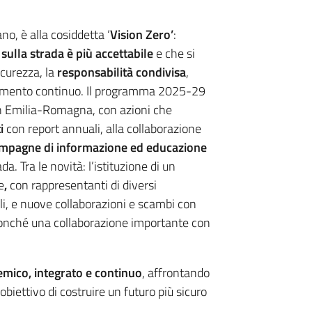
no, è alla cosiddetta ‘
Vision Zero’
:
 sulla strada è più accettabile
e che si
icurezza, la
responsabilità condivisa
,
ioramento continuo. Il programma 2025-29
e in Emilia-Romagna, con azioni che
i
con report annuali, alla collaborazione
mpagne di informazione ed educazione
ada. Tra le novità: l’istituzione di un
e
,
con rappresentanti di diversi
iali, e nuove collaborazioni e scambi con
, nonché una collaborazione importante con
emico, integrato e continuo
, affrontando
obiettivo di costruire un futuro più sicuro