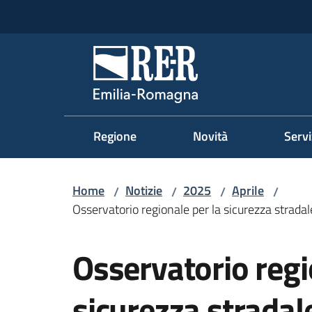
Vai al contenuto
Vai alla navigazione
Vai al footer
Regione Emilia-Romag
Regione
Novità
Servi
Home
Notizie
2025
Aprile
/
/
/
/
Osservatorio regionale per la sicurezza strad
Salta al contenuto
Osservatorio regi
sicurezza stradal