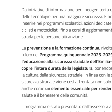
Introduzione
Da iniziative di informazione per i neogenitori a 
delle tecnologie per una maggiore sicurezza. E an
inserire nei programmi scolastici, azioni dedicate
ciclisti e motociclisti, fino a corsi di aggiorname
strada per le persone più anziane.
La
prevenzione e la formazione continua
, rivolt
fulcro del
Programma quinquennale 2025-2029 d
l’educazione alla sicurezza stradale dell’Emil
copre l’intera durata della legislatura
, ponendos
la cultura della sicurezza stradale, in linea con l
sicurezza stradale viene così affrontata non sol
anche come
un elemento essenziale per rendere l
salute e il benessere delle comunità.
Il programma è stato presentato dall’assessora al