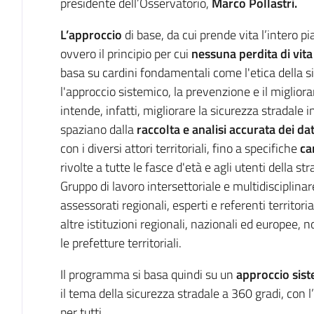
presidente dell’Osservatorio,
Marco Pollastri.
L’approccio
di base, da cui prende vita l’intero pia
ovvero il principio per cui
nessuna perdita di vita
basa su cardini fondamentali come l'etica della s
l'approccio sistemico, la prevenzione e il migl
intende, infatti, migliorare la sicurezza stradal
spaziano dalla
raccolta e analisi accurata dei dat
con i diversi attori territoriali, fino a specifiche
ca
rivolte a tutte le fasce d'età e agli utenti della str
Gruppo di lavoro intersettoriale e multidisciplinar
assessorati regionali, esperti e referenti territor
altre istituzioni regionali, nazionali ed europee
le prefetture territoriali.
Il programma si basa quindi su un
approccio sist
il tema della sicurezza stradale a 360 gradi, con l’
per tutti.