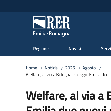
Vai al contenuto
Vai alla navigazione
Vai al footer
Regione Emilia-Romag
Regione
Novità
Servi
Home
Notizie
2025
Agosto
/
/
/
/
Welfare, al via a Bologna e Reggio Emilia due 
Salta al contenuto
Welfare, al via a
Emilia due nuovi 