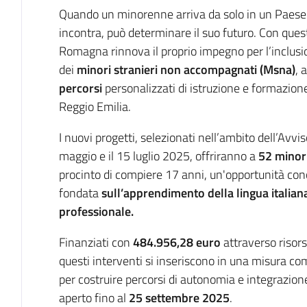
Introduzione
Quando un minorenne arriva da solo in un Paese s
incontra, può determinare il suo futuro. Con que
Romagna rinnova il proprio impegno per l’inclusio
dei
minori stranieri non accompagnati (Msna)
, 
percorsi
personalizzati di istruzione e formazio
Reggio Emilia.
I nuovi progetti, selezionati nell’ambito dell’Avvis
maggio e il 15 luglio 2025, offriranno a
52 minor
procinto di compiere 17 anni, un'opportunità conc
fondata
sull’apprendimento della lingua italiana
professionale.
Finanziati con
484.956,28 euro
attraverso risor
questi interventi si inseriscono in una misura c
per costruire percorsi di autonomia e integrazione.
aperto fino al
25 settembre 2025
.