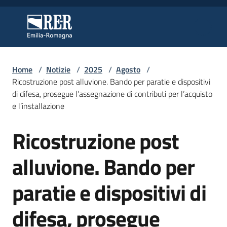
Vai al contenuto
Vai alla navigazione
Vai al footer
Regione Emilia-Romagna
Regione Emilia-Romagna
Home
/
Notizie
/
2025
/
Agosto
/
Regione
Ricostruzione post alluvione. Bando per paratie e dispositivi
di difesa, prosegue l’assegnazione di contributi per l’acquisto
e l’installazione
Novità
Ricostruzione post
Salta al contenuto
alluvione. Bando per
Servizi
paratie e dispositivi di
Leggi
Atti
difesa, prosegue
Bandi