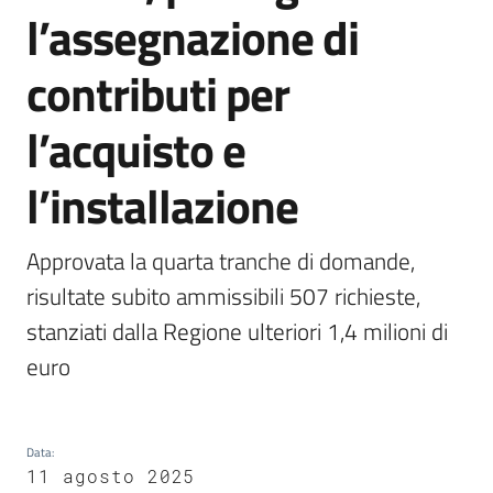
l’assegnazione di
Argomenti
contributi per
l’acquisto e
l’installazione
Campagne
di
comunicazione
Approvata la quarta tranche di domande, 
risultate subito ammissibili 507 richieste, 
stanziati dalla Regione ulteriori 1,4 milioni di 
Seguici
euro
su
Data
:
11 agosto 2025