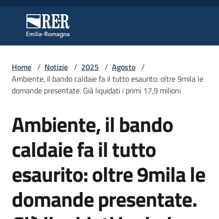
Vai al contenuto
Vai alla navigazione
Vai al footer
Regione Emilia-Romagna
Regione Emilia-Romagna
Home
/
Notizie
/
2025
/
Agosto
/
Regione
Ambiente, il bando caldaie fa il tutto esaurito: oltre 9mila le
domande presentate. Già liquidati i primi 17,9 milioni
Ambiente, il bando
Novità
Salta al contenuto
caldaie fa il tutto
Servizi
esaurito: oltre 9mila le
Leggi
domande presentate.
Atti
Bandi