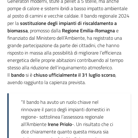
Introduzione
Generatori moderni, stufe a pellet a 5 stelle, ma anche
pompe di calore e sistemi ibridi a basso impatto ambientale
al posto di camini e vecchie caldaie. Il bando regionale 2024
per la
sostituzione degli impianti di riscaldamento a
biomassa
, promosso dalla
Regione Emilia-Romagna
e
finanziato dal Ministero dell’Ambiente, ha registrato una
grande partecipazione da parte dei cittadini, che hanno
risposto in massa alla possibilità di migliorare l’efficienza
energetica delle proprie abitazioni contribuendo al tempo
stesso alla riduzione dell’inquinamento atmosferico.
Il
bando
si è
chiuso ufficialmente il 31 luglio scorso
,
avendo raggiunto la capienza prevista.
“Il bando ha avuto un ruolo chiave nel
rinnovare il parco degli impianti domestici in
regione- sottolinea l’assessora regionale
all’Ambiente
Irene Priolo
-. Un risultato che ci
dice chiaramente quanto questa misura sia