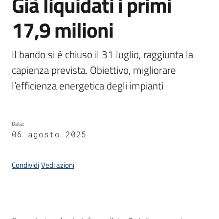
Già liquidati i primi
17,9 milioni
Argomenti
Il bando si è chiuso il 31 luglio, raggiunta la 
capienza prevista. Obiettivo, migliorare 
l’efficienza energetica degli impianti 
Campagne
di
comunicazione
Data
:
06 agosto 2025
Seguici
su
Condividi
Vedi azioni