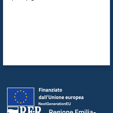
Valuta da 1 a 5 stelle
Argomenti
Campagne
di
comunicazione
Seguici
su
Regione Emilia-