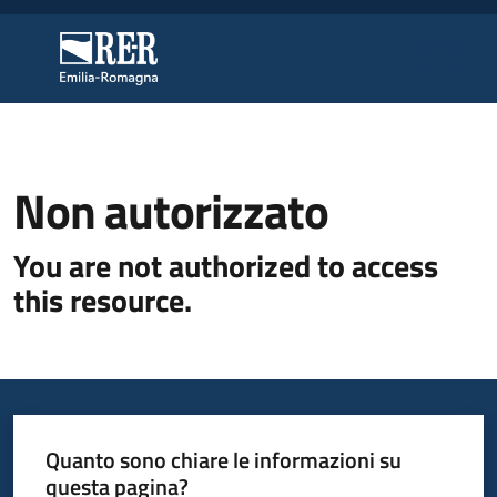
Vai al contenuto
Vai alla navigazione
Vai al footer
Regione Emilia-Romagna
Regione Emilia-Romagna
Regione
Non autorizzato
You are not authorized to access
Novità
this resource.
Servizi
Leggi
Atti
Quanto sono chiare le informazioni su
Bandi
questa pagina?